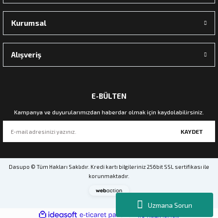
Kurumsal
Alışveriş
E-BÜLTEN
Kampanya ve duyurularımızdan haberdar olmak için kaydolabilirsiniz.
KAYDET
Dasupo © Tüm Hakları Saklıdır. Kredi kartı bilgileriniz 256bit SSL sertifikası ile
korunmaktadır.
Webaction
-
Uzmana Sorun
E-
ideasoft
ile
e-