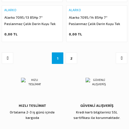
ALARKO
ALARKO
Alarko 7095/13 85Hp 7''
Alarko 7095/14 85Hp 7''
Paslanmaz Çelik Derin Kuyu Tek
Paslanmaz Çelik Derin Kuyu Tek
Dalgıç Pompa (Tek Pompa-Pompa
Dalgıç Pompa (Tek Pompa-Pompa
0,00 TL
0,00 TL
Kademesi) ALK-KPS Serisi
Kademesi) ALK-KPS Serisi
1
2
HIZLI TESLİMAT
GÜVENLİ ALIŞVERİŞ
Ortalama 2-3 iş günü içinde
Kredi kartı bilgileriniz SSL
kargoda
sertifikası ile korunmaktadır.