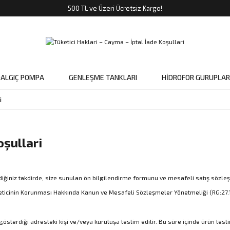
500 TL ve Üzeri Ücretsiz Kargo!
DALGIÇ POMPA
GENLEŞME TANKLARI
HİDROFOR GURUPLAR
i
oşullari
ğiniz takdirde, size sunulan ön bilgilendirme formunu ve mesafeli satış sözleşm
lı Tüketicinin Korunması Hakkında Kanun ve Mesafeli Sözleşmeler Yönetmeliği (RG:27
österdiği adresteki kişi ve/veya kuruluşa teslim edilir. Bu süre içinde ürün tesli