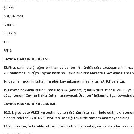
ŞİRKET
ADI/UNVANI:
ADRES:
EPOSTA:
TEL:
FAKS:
CAYMA HAKKININ SÜRESİ:
13.Alıcı, satın aldığı eğer bir hizmet ise, bu 14 günlük süre sözleşmenin im
kullanılamaz. Alıcı’ya Cayma hakkına ilişkin bildirim Mesafeli Sözleşmelerde v
14.Cayma hakkının kullanımından kaynaklanan masraflar SATICI’ ya aittir.
15.Cayma hakkının kullanılması için 14 (ondört) günlük süre içinde SATICI' ya 
düzenlenen "Cayma Hakkı Kullanılamayacak Ürünler" hükümleri çerçevesinde 
CAYMA HAKKININ KULLANIMI:
16.3. kişiye veya ALICI’ ya teslim edilen ürünün faturası, (İade edilmek is
sipariş iadeleri İADE FATURASI kesilmediği takdirde tamamlanamayacaktır.)
17.İade formu, İade edilecek ürünlerin kutusu, ambalajı, varsa standart aksesu