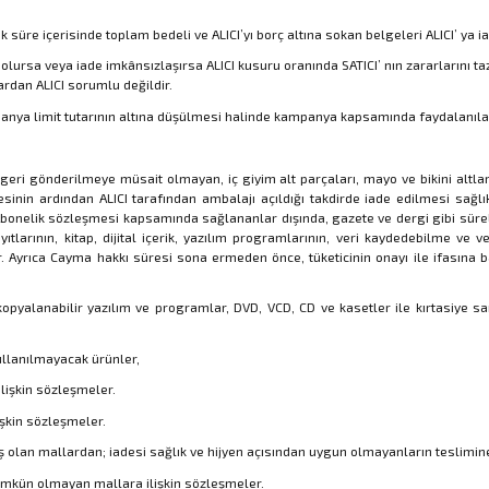
k süre içerisinde toplam bedeli ve ALICI’yı borç altına sokan belgeleri ALICI’ ya
olursa veya iade imkânsızlaşırsa ALICI kusuru oranında SATICI’ nın zararlarını
rdan ALICI sorumlu değildir.
ya limit tutarının altına düşülmesi halinde kampanya kapsamında faydalanılan in
ve geri gönderilmeye müsait olmayan, iç giyim alt parçaları, mayo ve bikini altl
esinin ardından ALICI tarafından ambalajı açıldığı takdirde iade edilmesi sağl
onelik sözleşmesi kapsamında sağlananlar dışında, gazete ve dergi gibi süreli 
tlarının, kitap, dijital içerik, yazılım programlarının, veri kaydedebilme ve 
. Ayrıca Cayma hakkı süresi sona ermeden önce, tüketicinin onayı ile ifasına b
 kopyalanabilir yazılım ve programlar, DVD, VCD, CD ve kasetler ile kırtasiye sa
ullanılmayacak ürünler,
ilişkin sözleşmeler.
işkin sözleşmeler.
 olan mallardan; iadesi sağlık ve hijyen açısından uygun olmayanların teslimine
ümkün olmayan mallara ilişkin sözleşmeler.