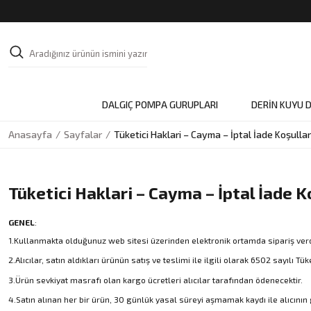
DALGIÇ POMPA GURUPLARI
DERİN KUYU 
Anasayfa
Sayfalar
Tüketici Haklari – Cayma – İptal İade Koşullar
Tüketici Haklari – Cayma – İptal İade K
GENEL
:
1.Kullanmakta olduğunuz web sitesi üzerinden elektronik ortamda sipariş verdi
2.Alıcılar, satın aldıkları ürünün satış ve teslimi ile ilgili olarak 6502 sayı
3.Ürün sevkiyat masrafı olan kargo ücretleri alıcılar tarafından ödenecektir.
4.Satın alınan her bir ürün, 30 günlük yasal süreyi aşmamak kaydı ile alıcının g