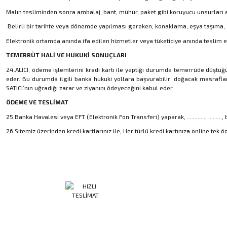
Malın tesliminden sonra ambalaj, bant, mühür, paket gibi koruyucu unsurları a
.Belirli bir tarihte veya dönemde yapılması gereken, konaklama, eşya taşıma,
Elektronik ortamda anında ifa edilen hizmetler veya tüketiciye anında teslim 
TEMERRÜT HALİ VE HUKUKİ SONUÇLARI
24.ALICI, ödeme işlemlerini kredi kartı ile yaptığı durumda temerrüde düştüğ
eder. Bu durumda ilgili banka hukuki yollara başvurabilir; doğacak masraflar
SATICI’nın uğradığı zarar ve ziyanını ödeyeceğini kabul eder.
ÖDEME VE TESLİMAT
25.Banka Havalesi veya EFT (Elektronik Fon Transferi) yaparak, ............, ......
26.Sitemiz üzerinden kredi kartlarınız ile, Her türlü kredi kartınıza online te