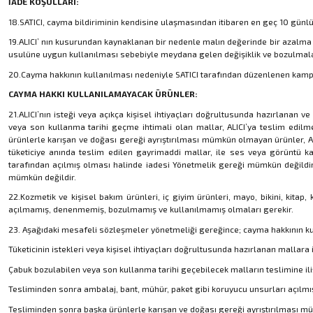
İADE KOŞULLARI:
18.SATICI, cayma bildiriminin kendisine ulaşmasından itibaren en geç 10 günlü
19.ALICI’ nın kusurundan kaynaklanan bir nedenle malın değerinde bir azalma 
usulüne uygun kullanılması sebebiyle meydana gelen değişiklik ve bozulmala
20.Cayma hakkının kullanılması nedeniyle SATICI tarafından düzenlenen kampan
CAYMA HAKKI KULLANILAMAYACAK ÜRÜNLER:
21.ALICI’nın isteği veya açıkça kişisel ihtiyaçları doğrultusunda hazırlanan 
veya son kullanma tarihi geçme ihtimali olan mallar, ALICI’ya teslim edilm
ürünlerle karışan ve doğası gereği ayrıştırılması mümkün olmayan ürünler, Ab
tüketiciye anında teslim edilen gayrimaddi mallar, ile ses veya görüntü kayı
tarafından açılmış olması halinde iadesi Yönetmelik gereği mümkün değildir
mümkün değildir.
22.Kozmetik ve kişisel bakım ürünleri, iç giyim ürünleri, mayo, bikini, kitap,
açılmamış, denenmemiş, bozulmamış ve kullanılmamış olmaları gerekir.
23. Aşağıdaki mesafeli sözleşmeler yönetmeliği gereğince; cayma hakkının k
Tüketicinin istekleri veya kişisel ihtiyaçları doğrultusunda hazırlanan mallara 
Çabuk bozulabilen veya son kullanma tarihi geçebilecek malların teslimine il
Tesliminden sonra ambalaj, bant, mühür, paket gibi koruyucu unsurları açılmış
Tesliminden sonra başka ürünlerle karışan ve doğası gereği ayrıştırılması m