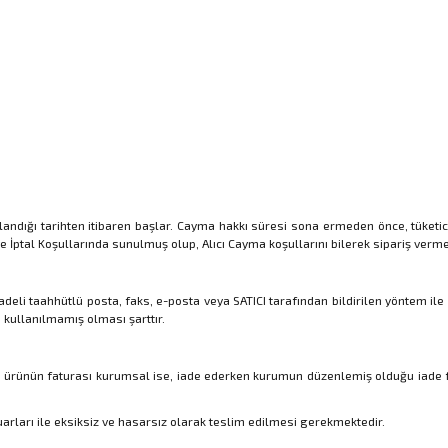
zalandığı tarihten itibaren başlar. Cayma hakkı süresi sona ermeden önce, tüket
e İptal Koşullarında sunulmuş olup, Alıcı Cayma koşullarını bilerek sipariş verme
iadeli taahhütlü posta, faks, e-posta veya SATICI tarafından bildirilen yöntem i
kullanılmamış olması şarttır.
tenen ürünün faturası kurumsal ise, iade ederken kurumun düzenlemiş olduğu iade
arları ile eksiksiz ve hasarsız olarak teslim edilmesi gerekmektedir.