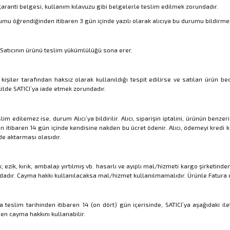
 garanti belgesi, kullanım kılavuzu gibi belgelerle teslim edilmek zorundadır.
u öğrendiğinden itibaren 3 gün içinde yazılı olarak alıcıya bu durumu bildirmek
, Satıcının ürünü teslim yükümlülüğü sona erer.
 kişiler tarafından haksız olarak kullanıldığı tespit edilirse ve satılan ürün be
ilde SATICI’ya iade etmek zorundadır.
edilemez ise, durum Alıcı’ya bildirilir. Alıcı, siparişin iptalini, ürünün benze
nden itibaren 14 gün içinde kendisine nakden bu ücret ödenir. Alıcı, ödemeyi kredi k
de aktarması olasıdır.
ik, kırık, ambalajı yırtılmış vb. hasarlı ve ayıplı mal/hizmeti kargo şirketin
dadır. Cayma hakkı kullanılacaksa mal/hizmet kullanılmamalıdır. Ürünle Fatura d
a teslim tarihinden itibaren 14 (on dört) gün içerisinde, SATICI’ya aşağıdaki il
n cayma hakkını kullanabilir.