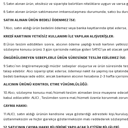
5.Satın alınan ürün, eksiksiz ve siparişte belirtilen niteliklere uygun ve varsa
6.Satın alınan ürünün satılmasının imkansızlaşması durumunda, satıcı bu durum
SATIN ALINAN ÜRÜN BEDELİ ÖDENMEZ İSE:
7.Alıcı, satın aldığı ürün bedelini ödemez veya banka kayıtlarında iptal ederse
KREDİ KARTININ YETKİSİZ KULLANIMI İLE YAPILAN ALIŞVERİŞLER:
8.Ürün teslim edildikten sonra, alıcının ödeme yaptığı kredi kartının yetkisiz
sözleşme konusu ürünü 3 gün içerisinde nakliye gideri SATICI’ya ait olacak şek
ÖNGÖRÜLEMEYEN SEBEPLERLE ÜRÜN SÜRESİNDE TESLİM EDİLEMEZ İSE:
9.Satıcı’nın öngöremeyeceği mücbir sebepler oluşursa ve ürün süresinde teslim 
talep edebilir. Alıcı siparişi iptal ederse; ödemeyi nakit ile yapmış ise iptali
bedeli bankaya iade edilir, ancak bankanın alıcının hesabına 2-3 hafta içerisin
ALICININ ÜRÜNÜ KONTROL ETME YÜKÜMLÜLÜĞÜ:
10.Alıcı, sözleşme konusu mal/hizmeti teslim almadan önce muayene edecek; ez
kabul edilecektir. ALICI , Teslimden sonra mal/hizmeti özenle korunmak zorun
CAYMA HAKKI:
11.ALICI; satın aldığı ürünün kendisine veya gösterdiği adresteki kişi/kuruluş
üstlenmeksizin ve hiçbir gerekçe göstermeksizin malı reddederek sözleşmede
12.SATICININ CAYMA HAKKI BİLDİRİMİ YAPILACAK İLETİŞİM BİLGİLERİ: