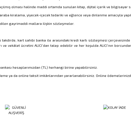
çılmış olması halinde maddi ortamda sunulan kitap, dijital içerik ve bilgisayar 
 araba kiralama, yiyecek-içecek tedariki ve eğlence veya dinlenme amacıyla yapı
edilen gayrimaddi mallara ilişkin sözleşmeler.
ü takdirde, kart sahibi banka ile arasındaki kredi kartı sözleşmesi çerçevesind
ı ve vekâlet ücretini ALICI’dan talep edebilir ve her koşulda ALICI’nın borcund
..., bankası hesaplarımızdan (TL) herhangi birine yapabilirsiniz.
k ödeme ya da online taksit imkânlarından yararlanabilirsiniz. Online ödemeleriniz