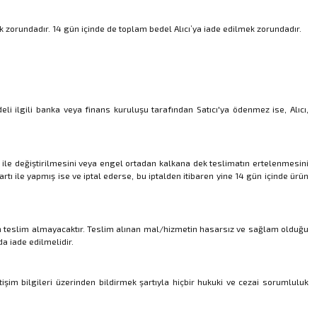
 zorundadır. 14 gün içinde de toplam bedel Alıcı’ya iade edilmek zorundadır.
deli ilgili banka veya finans kuruluşu tarafından Satıcı'ya ödenmez ise, Alıcı,
ri ile değiştirilmesini veya engel ortadan kalkana dek teslimatın ertelenmesini
artı ile yapmış ise ve iptal ederse, bu iptalden itibaren yine 14 gün içinde ürün
den teslim almayacaktır. Teslim alınan mal/hizmetin hasarsız ve sağlam olduğu
a iade edilmelidir.
etişim bilgileri üzerinden bildirmek şartıyla hiçbir hukuki ve cezai sorumluluk