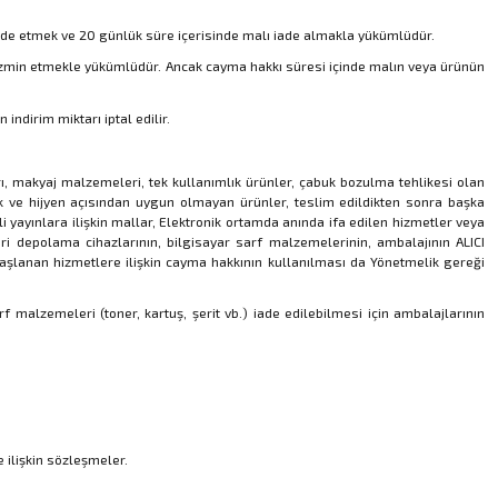
 iade etmek ve 20 günlük süre içerisinde malı iade almakla yükümlüdür.
 tazmin etmekle yükümlüdür. Ancak cayma hakkı süresi içinde malın veya ürünün
dirim miktarı iptal edilir.
arı, makyaj malzemeleri, tek kullanımlık ürünler, çabuk bozulma tehlikesi olan
ık ve hijyen açısından uygun olmayan ürünler, teslim edildikten sonra başka
yayınlara ilişkin mallar, Elektronik ortamda anında ifa edilen hizmetler veya
veri depolama cihazlarının, bilgisayar sarf malzemelerinin, ambalajının ALICI
aşlanan hizmetlere ilişkin cayma hakkının kullanılması da Yönetmelik gereği
rf malzemeleri (toner, kartuş, şerit vb.) iade edilebilmesi için ambalajlarının
 ilişkin sözleşmeler.