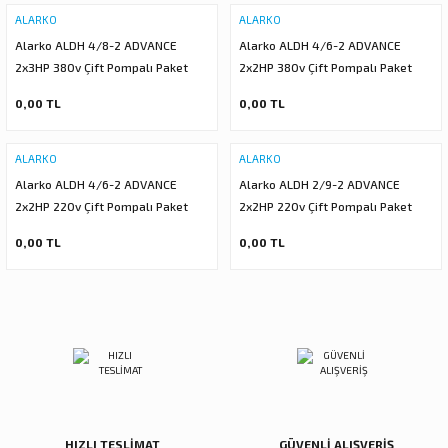
ALARKO
ALARKO
 DALGIÇ POMPA (MOTOR + POMPA)
Alarko ALDH 4/8-2 ADVANCE
Alarko ALDH 4/6-2 ADVANCE
2x3HP 380v Çift Pompalı Paket
2x2HP 380v Çift Pompalı Paket
MPA (MOTOR+POMPA)
Hidrofor
Hidrofor
0,00 TL
0,00 TL
 DALGIÇ POMPA (MOTOR+POMPA)
ALARKO
ALARKO
MPA (MOTOR+POMPA)
Alarko ALDH 4/6-2 ADVANCE
Alarko ALDH 2/9-2 ADVANCE
2x2HP 220v Çift Pompalı Paket
2x2HP 220v Çift Pompalı Paket
DALGIÇ POMPA ( MOTOR + POMPA )
Hidrofor
Hidrofor
0,00 TL
0,00 TL
LAR
KADEMELERİ
HIZLI TESLİMAT
GÜVENLİ ALIŞVERİŞ