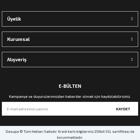
Üyelik
Kurumsal
Alışveriş
E-BÜLTEN
Kampanya ve duyurularımızdan haberdar olmak için kaydolabilirsiniz.
KAYDET
Dasupo © Tüm Hakları Saklıdır. Kredi kartı bilgileriniz 256bit SSL sertifikası ile
korunmaktadır.