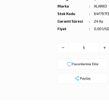
Marka
ALARKO
Stok Kodu
64f797f3
Garanti Süresi
24 Ay
Fiyat
0,00 USD
Paylaş