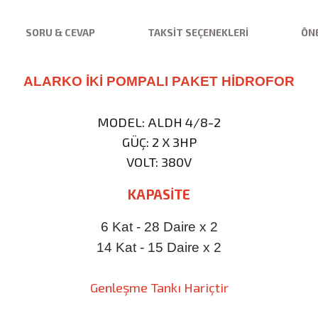
SORU & CEVAP
TAKSIT SEÇENEKLERI
ÖNE
ALARKO
İKİ
POMPALI PAKET HİDROFOR
MODEL: ALDH 4/8-2
GÜÇ: 2 X 3HP
VOLT: 380V
KAPASİTE
6 Kat - 28 Daire x 2
14 Kat - 15 Daire x 2
Genleşme Tankı Hariçtir