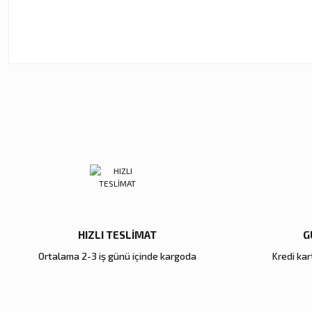
Bu ürünün fiyat bilgisi, resim, ürün açıklamalarında ve diğer ko
Görüş ve önerileriniz için teşekkür ederiz.
Ürün resmi kalitesiz, bozuk veya görüntülenemiyor.
Ürün açıklamasında eksik bilgiler bulunuyor.
Ürün bilgilerinde hatalar bulunuyor.
Ürün fiyatı diğer sitelerden daha pahalı.
Bu ürüne benzer farklı alternatifler olmalı.
HIZLI TESLİMAT
G
Ortalama 2-3 iş günü içinde kargoda
Kredi kart