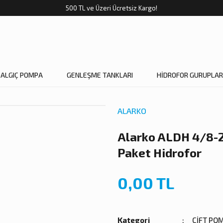
500 TL ve Üzeri Ücretsiz Kargo!
DALGIÇ POMPA
GENLEŞME TANKLARI
HİDROFOR GURUPLAR
ALARKO
Alarko ALDH 4/8-
Paket Hidrofor
0,00 TL
Kategori
ÇİFT PO