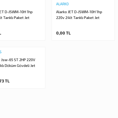
ALARKO
JET D-JSWM-10H 1hp
Alarko JET D-JSWM-10H 1hp
t Tanklı Paket Jet
220v 24lt Tanklı Paket Jet
r
Hidrofor
L
0,00 TL
S
s Jsw-65 ST 2HP 220V
nklı Döküm Gövdeli Jet
idrofor
,73 TL