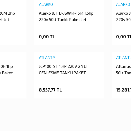
ALARKO
ALARKO
-20M 2hp
Alarko JET D-JSWM-15M 1.5hp
Alarko 
et Jet
220v 50lt Tanklı Paket Jet
220v 50l
Hidrofor
Hidrofo
0,00 TL
0,00 T
ATLANTİS
ATLANTİ
10H 1hp
JCP100-ST 1.HP 220V 24 LT
Atlanti
ı Paket
GENLEŞME TANKLI PAKET
50lt Ta
HİDROFOR
Paket H
8.557,77 TL
15.281