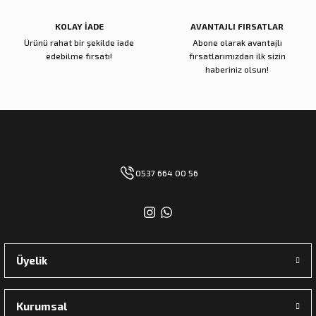
KOLAY İADE
AVANTAJLI FIRSATLAR
Ürünü rahat bir şekilde iade
Abone olarak avantajlı
edebilme fırsatı!
fırsatlarımızdan ilk sizin
haberiniz olsun!
0537 664 00 56
Üyelik
Kurumsal