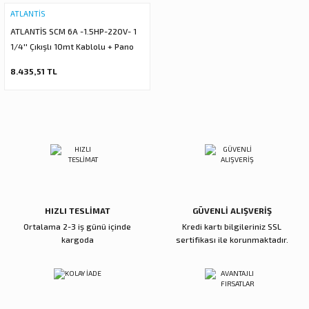
ATLANTİS
 DALGIÇ POMPA (MOTOR + POMPA)
ATLANTİS SCM 6A -1.5HP-220V- 1
1/4'' Çıkışlı 10mt Kablolu + Pano
MPA (MOTOR+POMPA)
Keson Kuyu Dalgıç Pompa
8.435,51 TL
 DALGIÇ POMPA (MOTOR+POMPA)
MPA (MOTOR+POMPA)
DALGIÇ POMPA ( MOTOR + POMPA )
LAR
HIZLI TESLİMAT
GÜVENLİ ALIŞVERİŞ
KADEMELERİ
Ortalama 2-3 iş günü içinde
Kredi kartı bilgileriniz SSL
kargoda
sertifikası ile korunmaktadır.