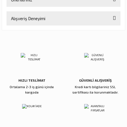
Soru Sor
Bu ürünün fiyat bilgisi, resim, ürün açıklamalarında ve diğer
Alışveriş Deneyimi
konularda yetersiz gördüğünüz noktaları öneri formunu kullanarak
tarafımıza iletebilirsiniz.
Görüş ve önerileriniz için teşekkür ederiz.
Sitemize ilk yorumu siz yapın!
Ürün resmi kalitesiz, bozuk veya görüntülenemiyor.
Ürün açıklamasında eksik bilgiler bulunuyor.
Deneyimini Paylaş
Ürün bilgilerinde hatalar bulunuyor.
Ürün fiyatı diğer sitelerden daha pahalı.
Bu ürüne benzer farklı alternatifler olmalı.
HIZLI TESLİMAT
GÜVENLİ ALIŞVERİŞ
Ortalama 2-3 iş günü içinde
Kredi kartı bilgileriniz SSL
kargoda
sertifikası ile korunmaktadır.
Gönder