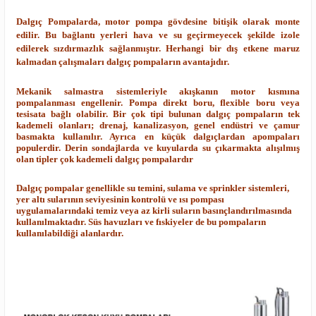
Dalgıç Pompalarda, motor pompa gövdesine bitişik olarak monte
edilir. Bu bağlantı yerleri hava ve su geçirmeyecek şekilde izole
edilerek sızdırmazlık sağlanmıştır. Herhangi bir dış etkene maruz
kalmadan çalışmaları dalgıç pompaların avantajıdır.
Mekanik salmastra sistemleriyle akışkanın motor kısmına
pompalanması engellenir. Pompa direkt boru, flexible boru veya
tesisata bağlı olabilir. Bir çok tipi bulunan dalgıç pompaların tek
kademeli olanları; drenaj, kanalizasyon, genel endüstri ve çamur
basmakta kullanılır. Ayrıca en küçük dalgıçlardan apompaları
populerdir. Derin sondajlarda ve kuyularda su çıkarmakta alışılmış
olan tipler çok kademeli dalgıç pompalardır
Dalgıç pompalar genellikle su temini, sulama ve sprinkler sistemleri,
yer altı sularının seviyesinin kontrolü ve ısı pompası
uygulamalarındaki temiz veya az kirli suların basınçlandırılmasında
kullanılmaktadır. Süs havuzları ve fıskiyeler de bu pompaların
kullanılabildiği alanlardır.