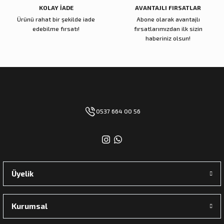
KOLAY İADE
AVANTAJLI FIRSATLAR
Ürünü rahat bir şekilde iade
Abone olarak avantajlı
edebilme fırsatı!
fırsatlarımızdan ilk sizin
haberiniz olsun!
0537 664 00 56
Üyelik
Kurumsal