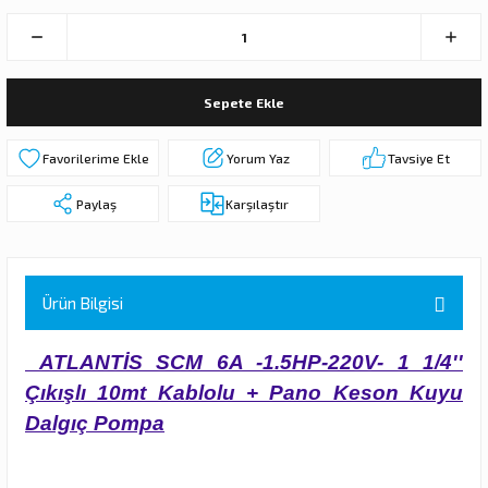
 DALGIÇ POMPA (MOTOR + POMPA)
MPA (MOTOR+POMPA)
Sepete Ekle
 DALGIÇ POMPA (MOTOR+POMPA)
Yorum Yaz
Tavsiye Et
MPA (MOTOR+POMPA)
Paylaş
Karşılaştır
DALGIÇ POMPA ( MOTOR + POMPA )
LAR
Ürün Bilgisi
KADEMELERİ
ATLANTİS SCM 6A -1.5HP-220V- 1 1/4''
Çıkışlı 10mt Kablolu + Pano Keson Kuyu
Dalgıç Pompa