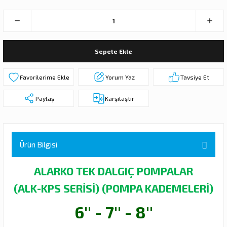
 DALGIÇ POMPA (MOTOR + POMPA)
MPA (MOTOR+POMPA)
Sepete Ekle
 DALGIÇ POMPA (MOTOR+POMPA)
Yorum Yaz
Tavsiye Et
MPA (MOTOR+POMPA)
Paylaş
Karşılaştır
DALGIÇ POMPA ( MOTOR + POMPA )
LAR
Ürün Bilgisi
KADEMELERİ
ALARKO TEK DALGIÇ POMPALAR
(ALK-KPS SERİSİ) (POMPA KADEMELERİ)
6'' - 7'' - 8''