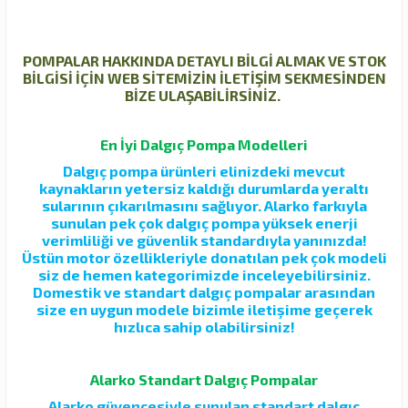
POMPALAR HAKKINDA DETAYLI BİLGİ ALMAK VE STOK
BİLGİSİ İÇİN WEB SİTEMİZİN İLETİŞİM SEKMESİNDEN
BİZE ULAŞABİLİRSİNİZ.
En İyi Dalgıç Pompa Modelleri
Dalgıç pompa ürünleri elinizdeki mevcut
kaynakların yetersiz kaldığı durumlarda yeraltı
sularının çıkarılmasını sağlıyor. Alarko farkıyla
sunulan pek çok dalgıç pompa yüksek enerji
verimliliği ve güvenlik standardıyla yanınızda!
Üstün motor özellikleriyle donatılan pek çok modeli
siz de hemen kategorimizde inceleyebilirsiniz.
Domestik ve standart dalgıç pompalar arasından
size en uygun modele bizimle iletişime geçerek
hızlıca sahip olabilirsiniz!
Alarko Standart Dalgıç Pompalar
Alarko güvencesiyle sunulan standart dalgıç