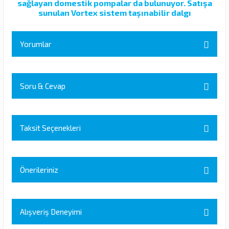
sağlayan domestik pompalar da bulunuyor. Satışa
sunulan Vortex sistem taşınabilir dalgı
Yorumlar
Soru & Cevap
Bu ürüne ilk yorumu siz yapın!
Yorum Yaz
Taksit Seçenekleri
Ürün hakkında henüz soru sorulmamış.
Soru Sor
Önerileriniz
Bu ürünün fiyat bilgisi, resim, ürün açıklamalarında ve diğer
konularda yetersiz gördüğünüz noktaları öneri formunu kullanarak
Alışveriş Deneyimi
tarafımıza iletebilirsiniz.
Görüş ve önerileriniz için teşekkür ederiz.