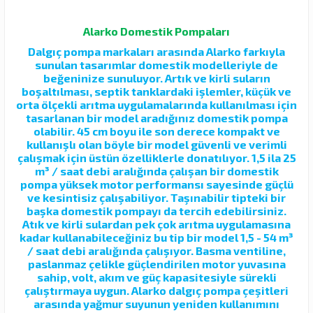
Alarko Domestik Pompaları
Dalgıç pompa markaları arasında Alarko farkıyla
sunulan tasarımlar domestik modelleriyle de
beğeninize sunuluyor. Artık ve kirli suların
boşaltılması, septik tanklardaki işlemler, küçük ve
orta ölçekli arıtma uygulamalarında kullanılması için
tasarlanan bir model aradığınız domestik pompa
olabilir. 45 cm boyu ile son derece kompakt ve
kullanışlı olan böyle bir model güvenli ve verimli
çalışmak için üstün özelliklerle donatılıyor. 1,5 ila 25
m³ / saat debi aralığında çalışan bir domestik
pompa yüksek motor performansı sayesinde güçlü
ve kesintisiz çalışabiliyor. Taşınabilir tipteki bir
başka domestik pompayı da tercih edebilirsiniz.
Atık ve kirli sulardan pek çok arıtma uygulamasına
kadar kullanabileceğiniz bu tip bir model 1,5 - 54 m³
/ saat debi aralığında çalışıyor. Basma ventiline,
paslanmaz çelikle güçlendirilen motor yuvasına
sahip, volt, akım ve güç kapasitesiyle sürekli
çalıştırmaya uygun. Alarko dalgıç pompa çeşitleri
arasında yağmur suyunun yeniden kullanımını