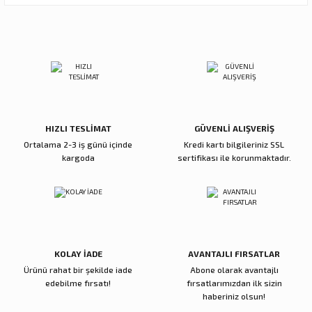
Ürün resmi kalitesiz, bozuk veya görüntülenemiyor.
Sitemize ilk yorumu siz yapın!
Ürün açıklamasında eksik bilgiler bulunuyor.
Ürün bilgilerinde hatalar bulunuyor.
Deneyimini Paylaş
Ürün fiyatı diğer sitelerden daha pahalı.
Bu ürüne benzer farklı alternatifler olmalı.
HIZLI TESLİMAT
GÜVENLİ ALIŞVERİŞ
Ortalama 2-3 iş günü içinde
Kredi kartı bilgileriniz SSL
kargoda
sertifikası ile korunmaktadır.
Gönder
KOLAY İADE
AVANTAJLI FIRSATLAR
Ürünü rahat bir şekilde iade
Abone olarak avantajlı
edebilme fırsatı!
fırsatlarımızdan ilk sizin
haberiniz olsun!