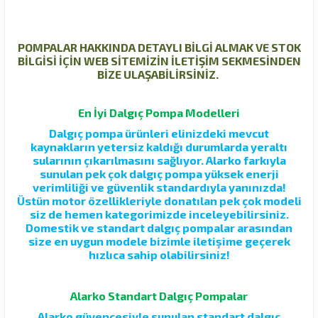
POMPALAR HAKKINDA DETAYLI BİLGİ ALMAK VE STOK
BİLGİSİ İÇİN WEB SİTEMİZİN İLETİŞİM SEKMESİNDEN
BİZE ULAŞABİLİRSİNİZ.
En İyi Dalgıç Pompa Modelleri
Dalgıç pompa ürünleri elinizdeki mevcut
kaynakların yetersiz kaldığı durumlarda yeraltı
sularının çıkarılmasını sağlıyor. Alarko farkıyla
sunulan pek çok dalgıç pompa yüksek enerji
verimliliği ve güvenlik standardıyla yanınızda!
Üstün motor özellikleriyle donatılan pek çok modeli
siz de hemen kategorimizde inceleyebilirsiniz.
Domestik ve standart dalgıç pompalar arasından
size en uygun modele bizimle iletişime geçerek
hızlıca sahip olabilirsiniz!
Alarko Standart Dalgıç Pompalar
Alarko güvencesiyle sunulan standart dalgıç