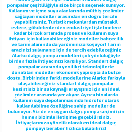
pompalar çeşitliliğiyle size birçok seçenek sunuyor.
Kullanım ve içme suyu alanlarında müthiş çözümler
sağlayan modeller arasından en doğru tercihi
yapabilirsiniz. Turistik mekanlardan müstakil
evlere, gökdelenlerden endüstriyel işletmelere
kadar birçok ortamda proses ve kullanım suyu
ihtiyacı için kullanabileceğiniz modeller bahçecilik
ve tarım alanında da yardımınıza koşuyor! Tarım
arazinizi sulamanız için de tercih edebileceğiniz
Alarko dalgıç pompa modelleri çok yönlülüğüyle
birden fazla ihtiyacınızı karşılıyor. Standart dalgıç
pompalar arasında yenilikçi teknolojilerle
donatılan modeller ekonomik yapısıyla da bütçe
dostu. Birbirinden farklı modellerine Alarko farkıyla
ulaşabileceğiniz standart dalgıç pompalar
kesintisiz bir su kaynağı arayışınız için en ideal
çözümler arasında yer alıyor. Ayrıca binalarda
kullanım suyu depolanmasında hidrofor olarak
kullanılabilme özelliğine sahip modeller de
bulunuyor. Siz de en uygun dalgıç pompa seçimi için
hemen bizimle iletişime geçebilirsiniz.
İhtiyaçlarınıza yönelik olarak en ideal dalgıç
pompayı beraber hızlıca bulabiliriz!