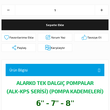
 DALGIÇ POMPA (MOTOR + POMPA)
MPA (MOTOR+POMPA)
Sepete Ekle
 DALGIÇ POMPA (MOTOR+POMPA)
Yorum Yaz
Tavsiye Et
MPA (MOTOR+POMPA)
Paylaş
Karşılaştır
DALGIÇ POMPA ( MOTOR + POMPA )
LAR
Ürün Bilgisi
KADEMELERİ
ALARKO TEK DALGIÇ POMPALAR
(ALK-KPS SERİSİ) (POMPA KADEMELERİ)
6'' - 7'' - 8''