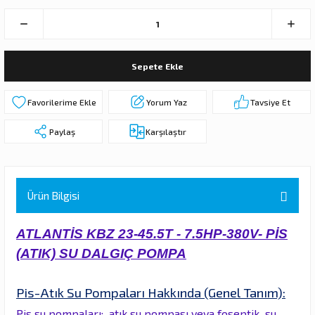
 DALGIÇ POMPA (MOTOR + POMPA)
MPA (MOTOR+POMPA)
Sepete Ekle
 DALGIÇ POMPA (MOTOR+POMPA)
Yorum Yaz
Tavsiye Et
MPA (MOTOR+POMPA)
Paylaş
Karşılaştır
DALGIÇ POMPA ( MOTOR + POMPA )
LAR
Ürün Bilgisi
KADEMELERİ
ATLANTİS KBZ 23-45.5T - 7.5HP-380V- PİS
(ATIK) SU DALGIÇ POMPA
Pis-Atık Su Pompaları Hakkında (Genel Tanım):
Pis su pompaları; atık su pompası veya foseptik su