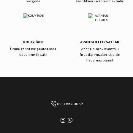
kargoda
sertifikası ile korunmaktadır.
Gönder
KOLAY İADE
AVANTAJLI FIRSATLAR
Ürünü rahat bir şekilde iade
Abone olarak avantajlı
edebilme fırsatı!
fırsatlarımızdan ilk sizin
haberiniz olsun!
0537 664 00 56