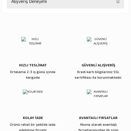
Alışveriş Deneyimi
konularda yetersiz gördüğünüz noktaları öneri formunu kullanarak
tarafımıza iletebilirsiniz.
Görüş ve önerileriniz için teşekkür ederiz.
Sitemize ilk yorumu siz yapın!
Ürün resmi kalitesiz, bozuk veya görüntülenemiyor.
Ürün açıklamasında eksik bilgiler bulunuyor.
Deneyimini Paylaş
Ürün bilgilerinde hatalar bulunuyor.
Ürün fiyatı diğer sitelerden daha pahalı.
Bu ürüne benzer farklı alternatifler olmalı.
HIZLI TESLİMAT
GÜVENLİ ALIŞVERİŞ
Ortalama 2-3 iş günü içinde
Kredi kartı bilgileriniz SSL
kargoda
sertifikası ile korunmaktadır.
Gönder
KOLAY İADE
AVANTAJLI FIRSATLAR
Ürünü rahat bir şekilde iade
Abone olarak avantajlı
edebilme fırsatı!
fırsatlarımızdan ilk sizin