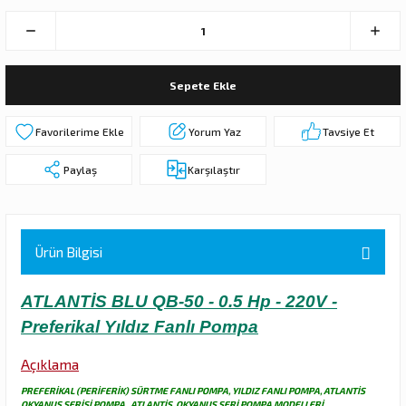
 DALGIÇ POMPA (MOTOR + POMPA)
MPA (MOTOR+POMPA)
Sepete Ekle
 DALGIÇ POMPA (MOTOR+POMPA)
Yorum Yaz
Tavsiye Et
MPA (MOTOR+POMPA)
Paylaş
Karşılaştır
DALGIÇ POMPA ( MOTOR + POMPA )
LAR
Ürün Bilgisi
KADEMELERİ
ATLANTİS BLU QB-50 - 0.5 Hp - 220V -
Preferikal Yıldız Fanlı Pompa
Açıklama
PREFERİKAL (PERİFERİK) SÜRTME FANLI POMPA, YILDIZ FANLI POMPA, ATLANTİS
OKYANUS SERİSİ POMPA , ATLANTİS OKYANUS SERİ POMPA MODELLERİ ,