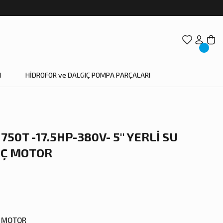
I
HİDROFOR ve DALGIÇ POMPA PARÇALARI
50T -17.5HP-380V- 5'' YERLİ SU
IÇ MOTOR
Ç MOTOR