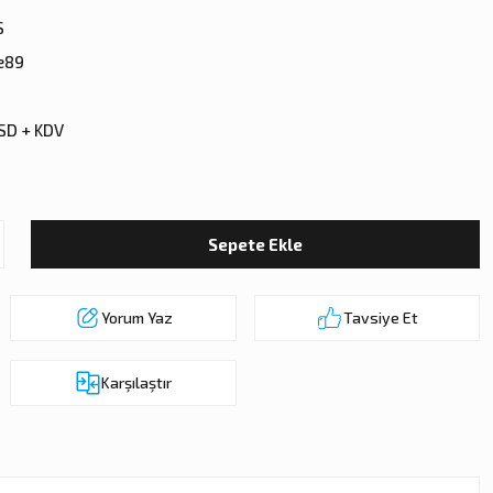
S
e89
SD + KDV
Sepete Ekle
Yorum Yaz
Tavsiye Et
Karşılaştır