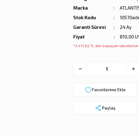
Marka
ATLANTİ
Stok Kodu
10570ad
Garanti Süresi
24 Ay
Fiyat
810,00 U
*3.471,62 TL den başlayan taksitlerle!
Paylaş