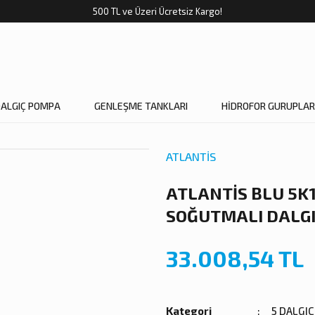
500 TL ve Üzeri Ücretsiz Kargo!
DALGIÇ POMPA
GENLEŞME TANKLARI
HİDROFOR GURUPLAR
ATLANTİS
ATLANTİS BLU 5K17
SOĞUTMALI DALG
33.008,54 TL
Kategori
5 DALGI