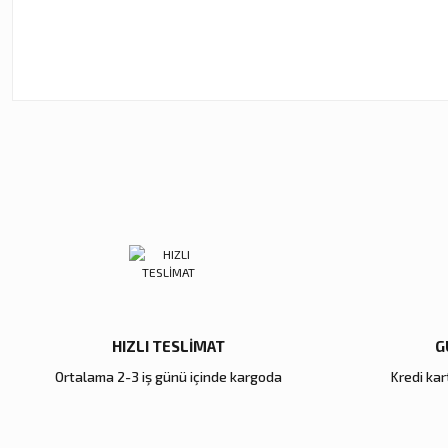
Bu ürünün fiyat bilgisi, resim, ürün açıklamalarında ve diğer ko
Görüş ve önerileriniz için teşekkür ederiz.
Ürün resmi kalitesiz, bozuk veya görüntülenemiyor.
Ürün açıklamasında eksik bilgiler bulunuyor.
Ürün bilgilerinde hatalar bulunuyor.
Ürün fiyatı diğer sitelerden daha pahalı.
Bu ürüne benzer farklı alternatifler olmalı.
HIZLI TESLİMAT
G
Ortalama 2-3 iş günü içinde kargoda
Kredi kart