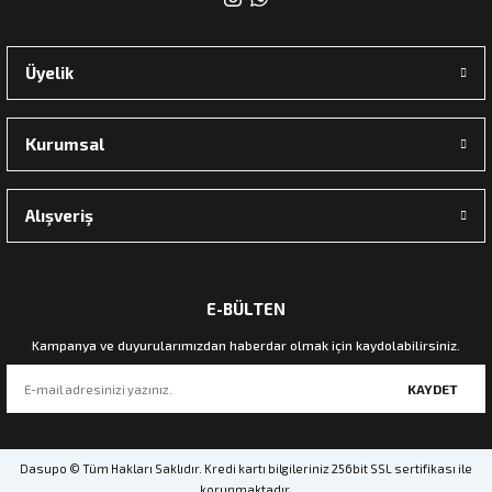
Üyelik
Kurumsal
Alışveriş
E-BÜLTEN
Kampanya ve duyurularımızdan haberdar olmak için kaydolabilirsiniz.
KAYDET
Dasupo © Tüm Hakları Saklıdır. Kredi kartı bilgileriniz 256bit SSL sertifikası ile
korunmaktadır.