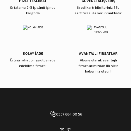
HIZLI TESLİMAT
GÜVENLİ ALIŞVERİŞ
Ortalama 2-3 iş günü içinde
Kredi kartı bilgileriniz SSL
kargoda
sertifikası ile korunmaktadır.
Gönder
KOLAY İADE
AVANTAJLI FIRSATLAR
Ürünü rahat bir şekilde iade
Abone olarak avantajlı
edebilme fırsatı!
fırsatlarımızdan ilk sizin
haberiniz olsun!
0537 664 00 56