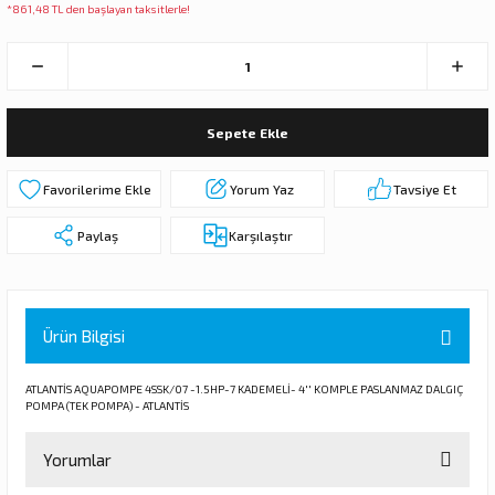
*861,48 TL den başlayan taksitlerle!
 DALGIÇ POMPA (MOTOR + POMPA)
MPA (MOTOR+POMPA)
Sepete Ekle
 DALGIÇ POMPA (MOTOR+POMPA)
MPA (MOTOR+POMPA)
Yorum Yaz
Tavsiye Et
Paylaş
Karşılaştır
DALGIÇ POMPA ( MOTOR + POMPA )
LAR
Ürün Bilgisi
KADEMELERİ
ATLANTİS AQUAPOMPE 4SSK/07 -1.5HP-7 KADEMELİ- 4'' KOMPLE PASLANMAZ DALGIÇ
POMPA (TEK POMPA) - ATLANTİS
Yorumlar