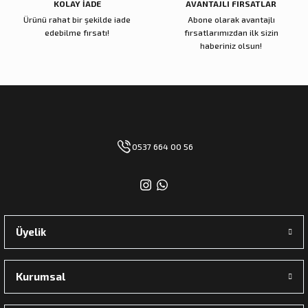
KOLAY İADE
AVANTAJLI FIRSATLAR
Ürünü rahat bir şekilde iade
Abone olarak avantajlı
edebilme fırsatı!
fırsatlarımızdan ilk sizin
haberiniz olsun!
0537 664 00 56
Üyelik
Kurumsal