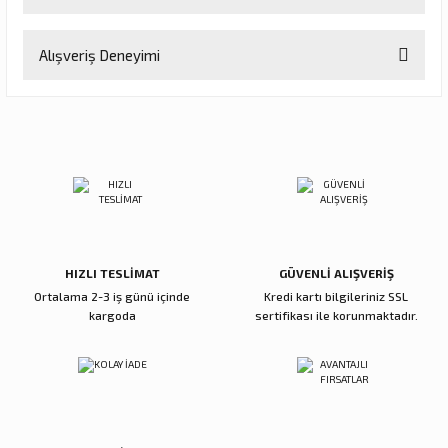
Bu ürünün fiyat bilgisi, resim, ürün açıklamalarında ve diğer
Alışveriş Deneyimi
konularda yetersiz gördüğünüz noktaları öneri formunu kullanarak
tarafımıza iletebilirsiniz.
Görüş ve önerileriniz için teşekkür ederiz.
Sitemize ilk yorumu siz yapın!
Ürün resmi kalitesiz, bozuk veya görüntülenemiyor.
Ürün açıklamasında eksik bilgiler bulunuyor.
Deneyimini Paylaş
Ürün bilgilerinde hatalar bulunuyor.
Ürün fiyatı diğer sitelerden daha pahalı.
Bu ürüne benzer farklı alternatifler olmalı.
HIZLI TESLİMAT
GÜVENLİ ALIŞVERİŞ
Ortalama 2-3 iş günü içinde
Kredi kartı bilgileriniz SSL
kargoda
sertifikası ile korunmaktadır.
Gönder