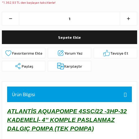
*1.362,93 TL den başlayan taksitlerle!
 DALGIÇ POMPA (MOTOR + POMPA)
MPA (MOTOR+POMPA)
Sepete Ekle
 DALGIÇ POMPA (MOTOR+POMPA)
MPA (MOTOR+POMPA)
Yorum Yaz
Tavsiye Et
Paylaş
Karşılaştır
DALGIÇ POMPA ( MOTOR + POMPA )
LAR
Ürün Bilgisi
KADEMELERİ
ATLANTİS AQUAPOMPE 4SSC/22 -3HP-32
KADEMELİ- 4'' KOMPLE PASLANMAZ
DALGIÇ POMPA (TEK POMPA)