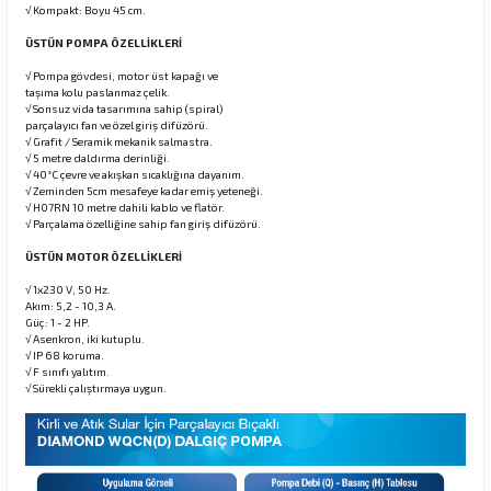
√ Kompakt: Boyu 45 cm.
ÜSTÜN POMPA ÖZELLİKLERİ
√ Pompa gövdesi, motor üst kapağı ve
taşıma kolu paslanmaz çelik.
√ Sonsuz vida tasarımına sahip (spiral)
parçalayıcı fan ve özel giriş difüzörü.
√ Grafit / Seramik mekanik salmastra.
√ 5 metre daldırma derinliği.
√ 40°C çevre ve akışkan sıcaklığına dayanım.
√ Zeminden 5cm mesafeye kadar emiş yeteneği.
√ H07RN 10 metre dahili kablo ve flatör.
√ Parçalama özelliğine sahip fan giriş difüzörü.
ÜSTÜN MOTOR ÖZELLİKLERİ
√ 1x230 V, 50 Hz.
Akım: 5,2 - 10,3 A.
Güç: 1 - 2 HP.
√ Asenkron, iki kutuplu.
√ IP 68 koruma.
√ F sınıfı yalıtım.
√ Sürekli çalıştırmaya uygun.