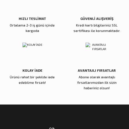
Ürün fiyatı diğer sitelerden daha pahalı.
Bu ürüne benzer farklı alternatifler olmalı.
HIZLI TESLİMAT
GÜVENLİ ALIŞVERİŞ
Ortalama 2-3 iş günü içinde
Kredi kartı bilgileriniz SSL
kargoda
sertifikası ile korunmaktadır.
Gönder
KOLAY İADE
AVANTAJLI FIRSATLAR
Ürünü rahat bir şekilde iade
Abone olarak avantajlı
edebilme fırsatı!
fırsatlarımızdan ilk sizin
haberiniz olsun!