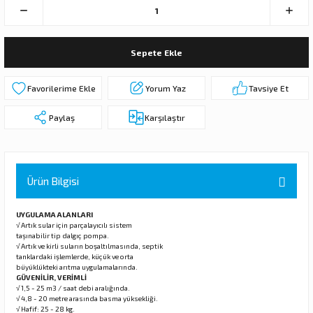
 DALGIÇ POMPA (MOTOR + POMPA)
MPA (MOTOR+POMPA)
Sepete Ekle
 DALGIÇ POMPA (MOTOR+POMPA)
Yorum Yaz
Tavsiye Et
Paylaş
Karşılaştır
MPA (MOTOR+POMPA)
DALGIÇ POMPA ( MOTOR + POMPA )
Ürün Bilgisi
LAR
UYGULAMA ALANLARI
KADEMELERİ
√ Artık sular için parçalayıcılı sistem
taşınabilir tip dalgıç pompa.
√ Artık ve kirli suların boşaltılmasında, septik
tanklardaki işlemlerde, küçük ve orta
büyüklükteki arıtma uygulamalarında.
GÜVENİLİR, VERİMLİ
√ 1,5 - 25 m3 / saat debi aralığında.
√ 4,8 - 20 metre arasında basma yüksekliği.
√ Hafif: 25 - 28 kg.