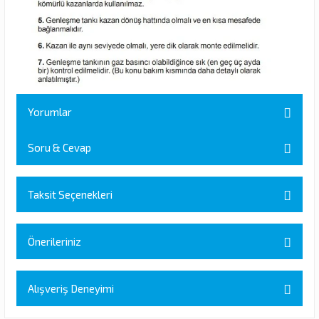
Yorumlar
Soru & Cevap
Bu ürüne ilk yorumu siz yapın!
Taksit Seçenekleri
Ürün hakkında henüz soru sorulmamış.
Yorum Yaz
Önerileriniz
Soru Sor
Bu ürünün fiyat bilgisi, resim, ürün açıklamalarında ve diğer
Alışveriş Deneyimi
konularda yetersiz gördüğünüz noktaları öneri formunu kullanarak
tarafımıza iletebilirsiniz.
Görüş ve önerileriniz için teşekkür ederiz.