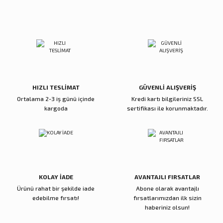
Sitemize ilk yorumu siz yapın!
Ürün resmi kalitesiz, bozuk veya görüntülenemiyor.
Ürün açıklamasında eksik bilgiler bulunuyor.
Deneyimini Paylaş
Ürün bilgilerinde hatalar bulunuyor.
Ürün fiyatı diğer sitelerden daha pahalı.
Bu ürüne benzer farklı alternatifler olmalı.
HIZLI TESLİMAT
GÜVENLİ ALIŞVERİŞ
Ortalama 2-3 iş günü içinde
Kredi kartı bilgileriniz SSL
kargoda
sertifikası ile korunmaktadır.
Gönder
KOLAY İADE
AVANTAJLI FIRSATLAR
Ürünü rahat bir şekilde iade
Abone olarak avantajlı
edebilme fırsatı!
fırsatlarımızdan ilk sizin
haberiniz olsun!