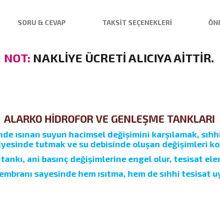
SORU & CEVAP
TAKSIT SEÇENEKLERI
ÖNE
NOT:
NAKLİYE ÜCRETİ ALICIYA AİTTİR.
ALARKO HİDROFOR VE GENLEŞME TANKLARI
inde ısınan suyun hacimsel değişimini karşılamak, sı
viyesinde tutmak ve su debisinde oluşan değişimleri 
tankı, ani basınç değişimlerine engel olur, tesisat e
mbranı sayesinde hem ısıtma, hem de sıhhi tesisat uy