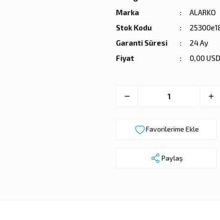
Marka
ALARKO
Stok Kodu
25300e1
Garanti Süresi
24 Ay
Fiyat
0,00 USD
Paylaş