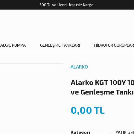
500 TL ve Üzeri Ücretsiz Kargo!
DALGIÇ POMPA
GENLEŞME TANKLARI
HİDROFOR GURUPLAR
ALARKO
Alarko KGT 100Y 10
ve Genleşme Tankı
0,00 TL
Kategori
YATIK G