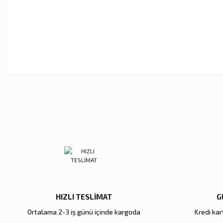
Bu ürünün fiyat bilgisi, resim, ürün açıklamalarında ve diğer ko
Görüş ve önerileriniz için teşekkür ederiz.
Ürün resmi kalitesiz, bozuk veya görüntülenemiyor.
Ürün açıklamasında eksik bilgiler bulunuyor.
Ürün bilgilerinde hatalar bulunuyor.
Ürün fiyatı diğer sitelerden daha pahalı.
Bu ürüne benzer farklı alternatifler olmalı.
HIZLI TESLİMAT
G
Ortalama 2-3 iş günü içinde kargoda
Kredi kart