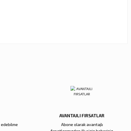
ebilirsiniz.
AVANTAJLI FIRSATLAR
e edebilme
Abone olarak avantajlı
fırsatlarımızdan ilk sizin haberiniz