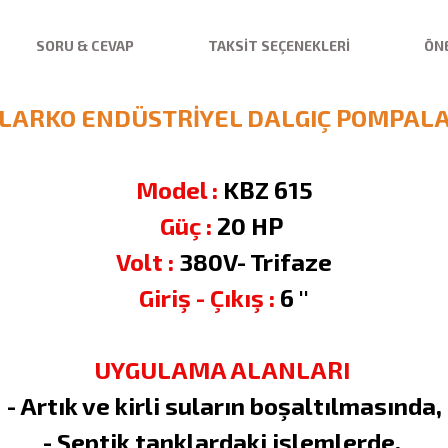
SORU & CEVAP
TAKSIT SEÇENEKLERI
ÖNE
LARKO ENDÜSTRİYEL DALGIÇ POMPAL
Model :
KBZ 615
Güç :
20 HP
Volt :
380V- Trifaze
Giriş - Çıkış :
6 ''
UYGULAMA ALANLARI
- Artık ve kirli suların boşaltılmasında,
- Septik tanklardaki işlemlerde,