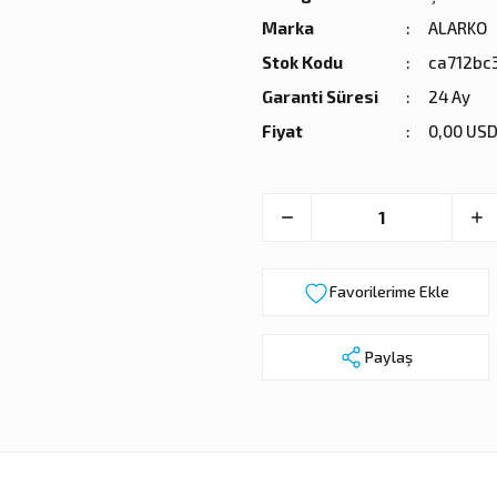
Marka
ALARKO
Stok Kodu
ca712bc
Garanti Süresi
24 Ay
Fiyat
0,00 USD
Paylaş