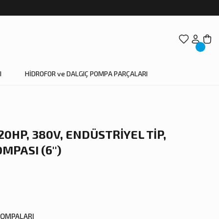
I
HİDROFOR ve DALGIÇ POMPA PARÇALARI
20HP, 380V, ENDÜSTRİYEL TİP,
MPASI (6'')
OMPALARI