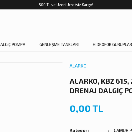
500 TL ve Üzeri Ücretsiz Kargo!
DALGIÇ POMPA
GENLEŞME TANKLARI
HİDROFOR GURUPLAR
ALARKO
ALARKO, KBZ 615, 
DRENAJ DALGIÇ PO
0,00 TL
Kategori
ÇAMUR P