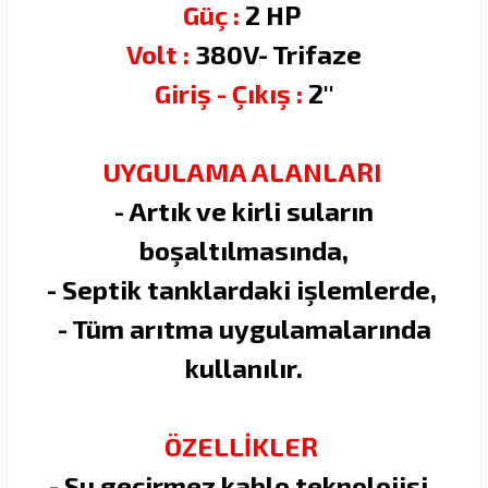
Güç :
2 HP
Volt :
380V- Trifaze
Giriş - Çıkış :
2''
UYGULAMA ALANLARI
- Artık ve kirli suların
boşaltılmasında,
- Septik tanklardaki işlemlerde,
- Tüm arıtma uygulamalarında
kullanılır.
ÖZELLİKLER
- Su geçirmez kablo teknolojisi,