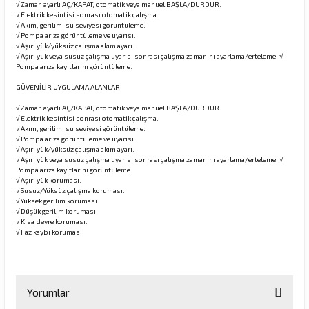
√ Zaman ayarlı AÇ/KAPAT, otomatik veya manuel BAŞLA/DURDUR.
√ Elektrik kesintisi sonrası otomatik çalışma.
√ Akım, gerilim, su seviyesi görüntüleme.
√ Pompa arıza görüntüleme ve uyarısı.
√ Aşırı yük/yüksüz çalışma akım ayarı.
√ Aşırı yük veya susuz çalışma uyarısı sonrası çalışma zamanını ayarlama/erteleme. √
Pompa arıza kayıtlarını görüntüleme.
GÜVENİLİR UYGULAMA ALANLARI
√ Zaman ayarlı AÇ/KAPAT, otomatik veya manuel BAŞLA/DURDUR.
√ Elektrik kesintisi sonrası otomatik çalışma.
√ Akım, gerilim, su seviyesi görüntüleme.
√ Pompa arıza görüntüleme ve uyarısı.
√ Aşırı yük/yüksüz çalışma akım ayarı.
√ Aşırı yük veya susuz çalışma uyarısı sonrası çalışma zamanını ayarlama/erteleme. √
Pompa arıza kayıtlarını görüntüleme.
√ Aşırı yük koruması.
√ Susuz/Yüksüz çalışma koruması.
√ Yüksek gerilim koruması.
√ Düşük gerilim koruması.
√ Kısa devre koruması.
√ Faz kaybı koruması
Yorumlar