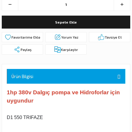
 DALGIÇ POMPA (MOTOR + POMPA)
MPA (MOTOR+POMPA)
Sepete Ekle
 DALGIÇ POMPA (MOTOR+POMPA)
Yorum Yaz
Tavsiye Et
Paylaş
Karşılaştır
MPA (MOTOR+POMPA)
DALGIÇ POMPA ( MOTOR + POMPA )
Ürün Bilgisi
LAR
1hp 380v Dalgıç pompa ve Hidroforlar için
KADEMELERİ
uygundur
D1 550 TRIFAZE