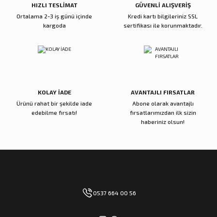
HIZLI TESLİMAT
GÜVENLİ ALIŞVERİŞ
Ortalama 2-3 iş günü içinde
Kredi kartı bilgileriniz SSL
kargoda
sertifikası ile korunmaktadır.
Gönder
KOLAY İADE
AVANTAJLI FIRSATLAR
Ürünü rahat bir şekilde iade
Abone olarak avantajlı
edebilme fırsatı!
fırsatlarımızdan ilk sizin
haberiniz olsun!
0537 664 00 56