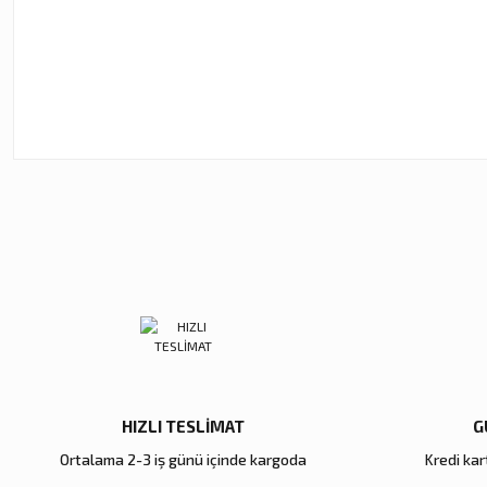
Bu ürünün fiyat bilgisi, resim, ürün açıklamalarında ve diğer ko
Görüş ve önerileriniz için teşekkür ederiz.
Ürün resmi kalitesiz, bozuk veya görüntülenemiyor.
Ürün açıklamasında eksik bilgiler bulunuyor.
Ürün bilgilerinde hatalar bulunuyor.
Ürün fiyatı diğer sitelerden daha pahalı.
Bu ürüne benzer farklı alternatifler olmalı.
HIZLI TESLİMAT
G
Ortalama 2-3 iş günü içinde kargoda
Kredi kart