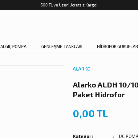
500 TL ve Üzeri Ücretsiz Kargo!
DALGIÇ POMPA
GENLEŞME TANKLARI
HİDROFOR GURUPLAR
ALARKO
Alarko ALDH 10/1
Paket Hidrofor
0,00 TL
Kategori
ÜÇ POMP