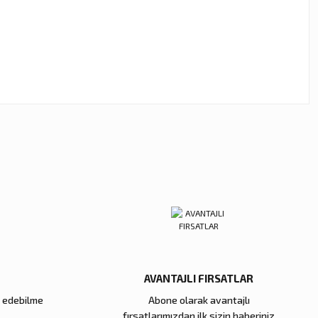
ebilirsiniz.
AVANTAJLI FIRSATLAR
e edebilme
Abone olarak avantajlı
fırsatlarımızdan ilk sizin haberiniz