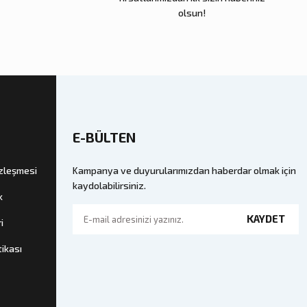
olsun!
E-BÜLTEN
özleşmesi
Kampanya ve duyurularımızdan haberdar olmak için
kaydolabilirsiniz.
k
KAYDET
i
tikası