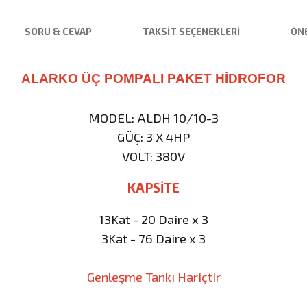
SORU & CEVAP
TAKSIT SEÇENEKLERI
ÖNE
ALARKO ÜÇ POMPALI PAKET HİDROFOR
MODEL: ALDH 10/10-3
GÜÇ: 3 X 4HP
VOLT: 380V
KAPSİTE
13Kat - 20 Daire x 3
3Kat - 76 Daire x 3
Genleşme Tankı Hariçtir