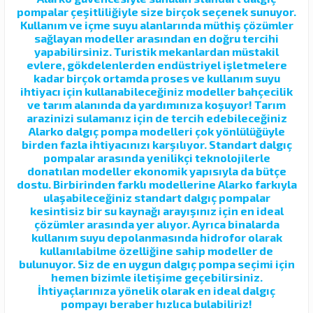
pompalar çeşitliliğiyle size birçok seçenek sunuyor.
Kullanım ve içme suyu alanlarında müthiş çözümler
sağlayan modeller arasından en doğru tercihi
yapabilirsiniz. Turistik mekanlardan müstakil
evlere, gökdelenlerden endüstriyel işletmelere
kadar birçok ortamda proses ve kullanım suyu
ihtiyacı için kullanabileceğiniz modeller bahçecilik
ve tarım alanında da yardımınıza koşuyor! Tarım
arazinizi sulamanız için de tercih edebileceğiniz
Alarko dalgıç pompa modelleri çok yönlülüğüyle
birden fazla ihtiyacınızı karşılıyor. Standart dalgıç
pompalar arasında yenilikçi teknolojilerle
donatılan modeller ekonomik yapısıyla da bütçe
dostu. Birbirinden farklı modellerine Alarko farkıyla
ulaşabileceğiniz standart dalgıç pompalar
kesintisiz bir su kaynağı arayışınız için en ideal
çözümler arasında yer alıyor. Ayrıca binalarda
kullanım suyu depolanmasında hidrofor olarak
kullanılabilme özelliğine sahip modeller de
bulunuyor. Siz de en uygun dalgıç pompa seçimi için
hemen bizimle iletişime geçebilirsiniz.
İhtiyaçlarınıza yönelik olarak en ideal dalgıç
pompayı beraber hızlıca bulabiliriz!