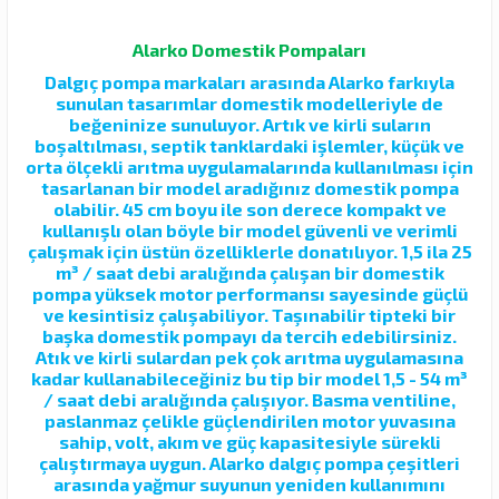
Alarko Domestik Pompaları
Dalgıç pompa markaları arasında Alarko farkıyla
sunulan tasarımlar domestik modelleriyle de
beğeninize sunuluyor. Artık ve kirli suların
boşaltılması, septik tanklardaki işlemler, küçük ve
orta ölçekli arıtma uygulamalarında kullanılması için
tasarlanan bir model aradığınız domestik pompa
olabilir. 45 cm boyu ile son derece kompakt ve
kullanışlı olan böyle bir model güvenli ve verimli
çalışmak için üstün özelliklerle donatılıyor. 1,5 ila 25
m³ / saat debi aralığında çalışan bir domestik
pompa yüksek motor performansı sayesinde güçlü
ve kesintisiz çalışabiliyor. Taşınabilir tipteki bir
başka domestik pompayı da tercih edebilirsiniz.
Atık ve kirli sulardan pek çok arıtma uygulamasına
kadar kullanabileceğiniz bu tip bir model 1,5 - 54 m³
/ saat debi aralığında çalışıyor. Basma ventiline,
paslanmaz çelikle güçlendirilen motor yuvasına
sahip, volt, akım ve güç kapasitesiyle sürekli
çalıştırmaya uygun. Alarko dalgıç pompa çeşitleri
arasında yağmur suyunun yeniden kullanımını