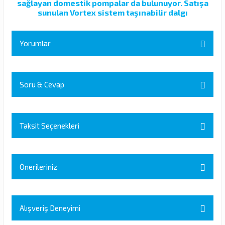
sağlayan domestik pompalar da bulunuyor. Satışa
sunulan Vortex sistem taşınabilir dalgı
Yorumlar
Soru & Cevap
Bu ürüne ilk yorumu siz yapın!
Yorum Yaz
Taksit Seçenekleri
Ürün hakkında henüz soru sorulmamış.
Soru Sor
Önerileriniz
Bu ürünün fiyat bilgisi, resim, ürün açıklamalarında ve diğer
konularda yetersiz gördüğünüz noktaları öneri formunu kullanarak
Alışveriş Deneyimi
tarafımıza iletebilirsiniz.
Görüş ve önerileriniz için teşekkür ederiz.