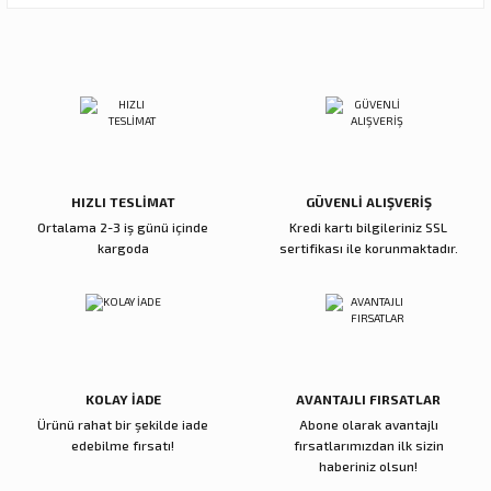
Ürün resmi kalitesiz, bozuk veya görüntülenemiyor.
Sitemize ilk yorumu siz yapın!
Ürün açıklamasında eksik bilgiler bulunuyor.
Ürün bilgilerinde hatalar bulunuyor.
Deneyimini Paylaş
Ürün fiyatı diğer sitelerden daha pahalı.
Bu ürüne benzer farklı alternatifler olmalı.
HIZLI TESLİMAT
GÜVENLİ ALIŞVERİŞ
Ortalama 2-3 iş günü içinde
Kredi kartı bilgileriniz SSL
kargoda
sertifikası ile korunmaktadır.
Gönder
KOLAY İADE
AVANTAJLI FIRSATLAR
Ürünü rahat bir şekilde iade
Abone olarak avantajlı
edebilme fırsatı!
fırsatlarımızdan ilk sizin
haberiniz olsun!