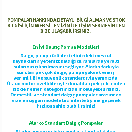
POMPALAR HAKKINDA DETAYLI BİLGİ ALMAK VE STOK
BİLGİSİ İÇİN WEB SİTEMİZİN İLETİŞİM SEKMESİNDEN
BİZE ULAŞABİLİRSİNİZ.
En İyi Dalgıç Pompa Modelleri
Dalgıç pompa ürünleri elinizdeki mevcut
kaynakların yetersiz kaldığı durumlarda yeraltı
sularının çıkarılmasını sağlıyor. Alarko farkıyla
sunulan pek çok dalgıç pompa yüksek enerji
verimliliği ve güvenlik standardıyla yanınızda!
Üstün motor özellikleriyle donatılan pek çok modeli
siz de hemen kategorimizde inceleyebilirsiniz.
Domestik ve standart dalgıç pompalar arasından
size en uygun modele bizimle iletişime geçerek
hızlıca sahip olabilirsiniz!
Alarko Standart Dalgıç Pompalar
Alarko güvencesiyle sunulan standart dalgıç