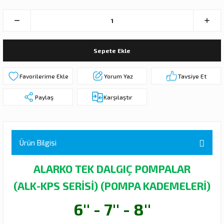
 DALGIÇ POMPA (MOTOR + POMPA)
MPA (MOTOR+POMPA)
Sepete Ekle
 DALGIÇ POMPA (MOTOR+POMPA)
Yorum Yaz
Tavsiye Et
MPA (MOTOR+POMPA)
Paylaş
Karşılaştır
DALGIÇ POMPA ( MOTOR + POMPA )
LAR
Ürün Bilgisi
KADEMELERİ
ALARKO TEK DALGIÇ POMPALAR
(ALK-KPS SERİSİ) (POMPA KADEMELERİ)
6'' - 7'' - 8''