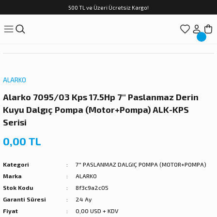
500 TL ve Üzeri Ücretsiz Kargo!
Geri Dön
Geri Dön
Geri Dön
Geri Dön
Geri Dön
PA GURUPLARI
 DALGIÇ POMPA
ANKLARI
URUPLARI
e DALGIÇ POMPA PARÇALARI
10'' DALGIÇ POMPA (MOTOR+P
6'' DALGIÇ POMPA (MOTOR+PO
7'' DALGIÇ POMPA (MOTOR+PO
8'' DALGIÇ POMPA (MOTOR+PO
DALGIÇ MOTORLAR
DALGIÇ POMPA KADEMELERİ
DOMESTİK HİDROFORLAR
ARI
OMPA (MOTOR+POMPA)
NLEŞME TANKLARI
İDROFOR
10'' DÖKÜM KADEMELİ (MOTOR+POMPA)
6'' DÖKÜM FANLI (MOTOR+POMPA)
7'' DÖKÜM KADEMELİ (MOTOR+POMPA)
8'' DÖKÜM KADEMELİ (MOTOR+POMPA)
10 DALGIÇ MOTOR
6'' DALGIÇ POMPA KADEMELERİ
HİDROMATLI HİDROFORLAR
ALARKO
CÜLÜ POMPALAR
ET DALGIÇ POMPA (motor+pompa+pano)
E TANKLARI
ROFORLAR
ANDIRA (FLATÖR)
4 DALGIÇ MOTOR
7'' DALGIÇ POMPA KADEMELERİ
JET HİDROFORLAR
Alarko 7095/03 Kps 17.5Hp 7'' Paslanmaz Derin
Kuyu Dalgıç Pompa (Motor+Pompa) ALK-KPS
ARI
EME (tek pompa)
E TANKLARI
İDROFOR
5 DALGIÇ MOTOR
8'' DALGIÇ POMPA KADEMELERİ
KADEMELİ HİDROFORLAR
Serisi
OMPASI
IÇ POMPA (motor+kab.+pano)
DROFOR
6 DALGIÇ MOTOR
PASLANMAZ HİDROFORLAR
0,00 TL
LGIÇ POMPA
POMPA (TEK POMPA)
LARI
7 DALGIÇ MOTOR
PREFERİKAL HİDROFORLAR
Kategori
7'' PASLANMAZ DALGIÇ POMPA (MOTOR+POMPA)
Marka
ALARKO
İ DALGIÇ POMPALAR
tor+pompa)
8 DALGIÇ MOTOR
Stok Kodu
8f3c9a2c05
Garanti Süresi
24 Ay
ALARI
MPA (MOTOR+POMPA)
Fiyat
0,00 USD + KDV