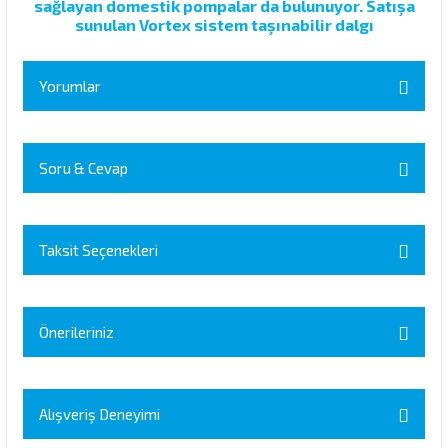
sağlayan domestik pompalar da bulunuyor. Satışa
sunulan Vortex sistem taşınabilir dalgı
Yorumlar
Soru & Cevap
Bu ürüne ilk yorumu siz yapın!
Yorum Yaz
Taksit Seçenekleri
Ürün hakkında henüz soru sorulmamış.
Soru Sor
Önerileriniz
Bu ürünün fiyat bilgisi, resim, ürün açıklamalarında ve diğer
konularda yetersiz gördüğünüz noktaları öneri formunu kullanarak
Alışveriş Deneyimi
tarafımıza iletebilirsiniz.
Görüş ve önerileriniz için teşekkür ederiz.