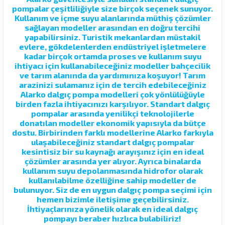
pompalar çeşitliliğiyle size birçok seçenek sunuyor.
Kullanım ve içme suyu alanlarında müthiş çözümler
sağlayan modeller arasından en doğru tercihi
yapabilirsiniz. Turistik mekanlardan müstakil
evlere, gökdelenlerden endüstriyel işletmelere
kadar birçok ortamda proses ve kullanım suyu
ihtiyacı için kullanabileceğiniz modeller bahçecilik
ve tarım alanında da yardımınıza koşuyor! Tarım
arazinizi sulamanız için de tercih edebileceğiniz
Alarko dalgıç pompa modelleri çok yönlülüğüyle
birden fazla ihtiyacınızı karşılıyor. Standart dalgıç
pompalar arasında yenilikçi teknolojilerle
donatılan modeller ekonomik yapısıyla da bütçe
dostu. Birbirinden farklı modellerine Alarko farkıyla
ulaşabileceğiniz standart dalgıç pompalar
kesintisiz bir su kaynağı arayışınız için en ideal
çözümler arasında yer alıyor. Ayrıca binalarda
kullanım suyu depolanmasında hidrofor olarak
kullanılabilme özelliğine sahip modeller de
bulunuyor. Siz de en uygun dalgıç pompa seçimi için
hemen bizimle iletişime geçebilirsiniz.
İhtiyaçlarınıza yönelik olarak en ideal dalgıç
pompayı beraber hızlıca bulabiliriz!