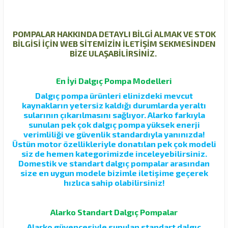
POMPALAR HAKKINDA DETAYLI BİLGİ ALMAK VE STOK
BİLGİSİ İÇİN WEB SİTEMİZİN İLETİŞİM SEKMESİNDEN
BİZE ULAŞABİLİRSİNİZ.
En İyi Dalgıç Pompa Modelleri
Dalgıç pompa ürünleri elinizdeki mevcut
kaynakların yetersiz kaldığı durumlarda yeraltı
sularının çıkarılmasını sağlıyor. Alarko farkıyla
sunulan pek çok dalgıç pompa yüksek enerji
verimliliği ve güvenlik standardıyla yanınızda!
Üstün motor özellikleriyle donatılan pek çok modeli
siz de hemen kategorimizde inceleyebilirsiniz.
Domestik ve standart dalgıç pompalar arasından
size en uygun modele bizimle iletişime geçerek
hızlıca sahip olabilirsiniz!
Alarko Standart Dalgıç Pompalar
Alarko güvencesiyle sunulan standart dalgıç