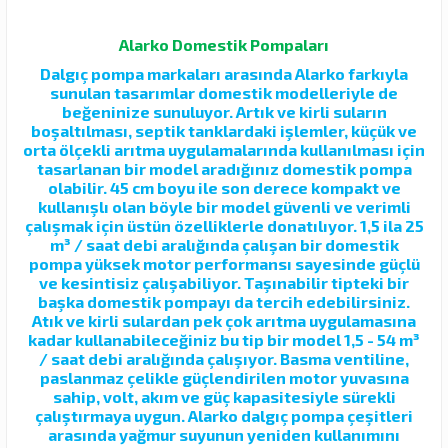
Alarko Domestik Pompaları
Dalgıç pompa markaları arasında Alarko farkıyla
sunulan tasarımlar domestik modelleriyle de
beğeninize sunuluyor. Artık ve kirli suların
boşaltılması, septik tanklardaki işlemler, küçük ve
orta ölçekli arıtma uygulamalarında kullanılması için
tasarlanan bir model aradığınız domestik pompa
olabilir. 45 cm boyu ile son derece kompakt ve
kullanışlı olan böyle bir model güvenli ve verimli
çalışmak için üstün özelliklerle donatılıyor. 1,5 ila 25
m³ / saat debi aralığında çalışan bir domestik
pompa yüksek motor performansı sayesinde güçlü
ve kesintisiz çalışabiliyor. Taşınabilir tipteki bir
başka domestik pompayı da tercih edebilirsiniz.
Atık ve kirli sulardan pek çok arıtma uygulamasına
kadar kullanabileceğiniz bu tip bir model 1,5 - 54 m³
/ saat debi aralığında çalışıyor. Basma ventiline,
paslanmaz çelikle güçlendirilen motor yuvasına
sahip, volt, akım ve güç kapasitesiyle sürekli
çalıştırmaya uygun. Alarko dalgıç pompa çeşitleri
arasında yağmur suyunun yeniden kullanımını