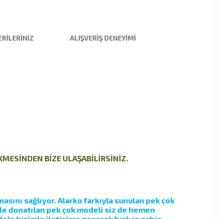
RILERINIZ
ALIŞVERIŞ DENEYIMI
EKMESİNDEN BİZE ULAŞABİLİRSİNİZ.
asını sağlıyor. Alarko farkıyla sunulan pek çok
yle donatılan pek çok modeli siz de hemen
ele bizimle iletişime geçerek hızlıca sahip