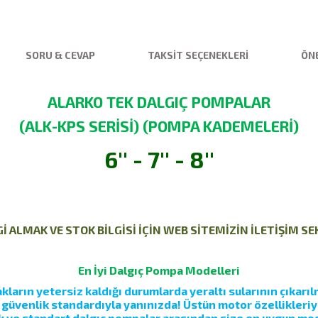
SORU & CEVAP
TAKSIT SEÇENEKLERI
ÖNE
ALARKO TEK DALGIÇ POMPALAR
(ALK-KPS SERİSİ) (POMPA KADEMELERİ)
6'' - 7'' - 8''
 ALMAK VE STOK BİLGİSİ İÇİN WEB SİTEMİZİN İLETİŞİM S
En İyi Dalgıç Pompa Modelleri
ların yetersiz kaldığı durumlarda yeraltı sularının çıkarılm
e güvenlik standardıyla yanınızda! Üstün motor özellikleri
 ve standart dalgıç pompalar arasından size en uygun mod