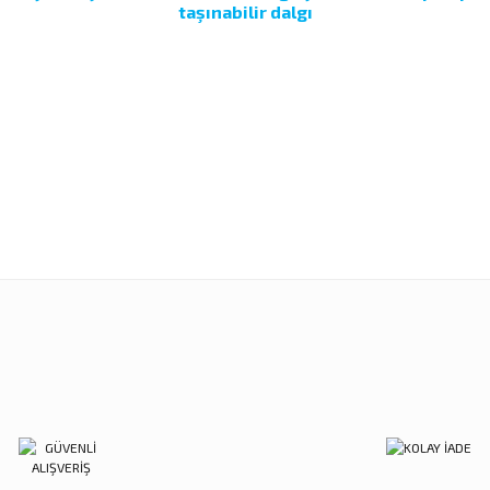
taşınabilir dalgı
Bu ürüne ilk yorumu siz yapın!
Ürün hakkında henüz soru sorulmamış.
Yorum Yaz
nularda yetersiz gördüğünüz noktaları öneri formunu kullanarak tarafımıza ilet
Soru Sor
Sitemize ilk yorumu siz yapın!
Deneyimini Paylaş