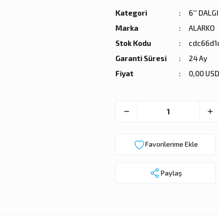
Kategori
6'' DALG
Marka
ALARKO
Stok Kodu
cdc66d1
Garanti Süresi
24 Ay
Fiyat
0,00 USD
Paylaş