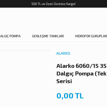
500 TL ve Üzeri Ücretsiz Kargo!
DALGIÇ POMPA
GENLEŞME TANKLARI
HİDROFOR GURUPLAR
ALARKO
Alarko 6060/15 35H
Dalgıç Pompa (Te
Serisi
0,00 TL