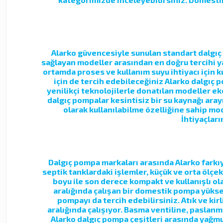
Alarko güvencesiyle sunulan standart dalgıç 
sağlayan modeller arasından en doğru tercihi y
ortamda proses ve kullanım suyu ihtiyacı için 
için de tercih edebileceğiniz Alarko dalgıç 
yenilikçi teknolojilerle donatılan modeller ek
dalgıç pompalar kesintisiz bir su kaynağı aray
olarak kullanılabilme özelliğine sahip mo
İhtiyaçları
Dalgıç pompa markaları arasında Alarko farkıy
septik tanklardaki işlemler, küçük ve orta ölçe
boyu ile son derece kompakt ve kullanışlı olan
aralığında çalışan bir domestik pompa yüksek
pompayı da tercih edebilirsiniz. Atık ve kir
aralığında çalışıyor. Basma ventiline, paslanm
Alarko dalgıç pompa çeşitleri arasında yağm