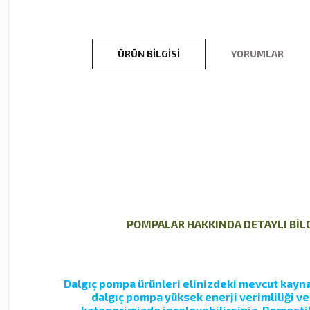
ÜRÜN BILGISI
YORUMLAR
POMPALAR HAKKINDA DETAYLI BİLGİ
Dalgıç pompa ürünleri elinizdeki mevcut kaynak
dalgıç pompa yüksek enerji verimliliği v
kategorimizde inceleyebilirsiniz. Domestik