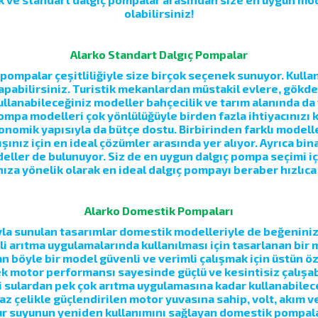
olabilirsiniz!
Alarko Standart Dalgıç Pompalar
pompalar çeşitliliğiyle size birçok seçenek sunuyor. Kull
apabilirsiniz. Turistik mekanlardan müstakil evlere, gökd
kullanabileceğiniz modeller bahçecilik ve tarım alanında da
pompa modelleri çok yönlülüğüyle birden fazla ihtiyacınızı 
onomik yapısıyla da bütçe dostu. Birbirinden farklı modell
ışınız için en ideal çözümler arasında yer alıyor. Ayrıca 
deller de bulunuyor. Siz de en uygun dalgıç pompa seçimi iç
nıza yönelik olarak en ideal dalgıç pompayı beraber hızlıca 
Alarko Domestik Pompaları
la sunulan tasarımlar domestik modelleriyle de beğeninize s
kli arıtma uygulamalarında kullanılması için tasarlanan bir
 böyle bir model güvenli ve verimli çalışmak için üstün özel
 motor performansı sayesinde güçlü ve kesintisiz çalışabi
li sulardan pek çok arıtma uygulamasına kadar kullanabileceğ
az çelikle güçlendirilen motor yuvasına sahip, volt, akım v
ur suyunun yeniden kullanımını sağlayan domestik pompala