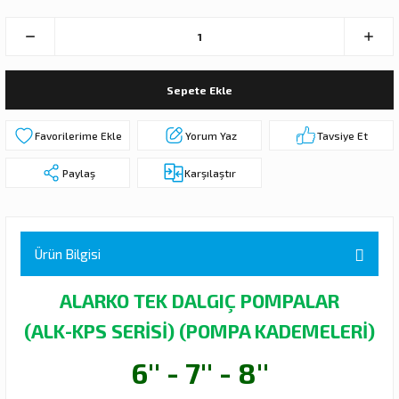
 DALGIÇ POMPA (MOTOR + POMPA)
MPA (MOTOR+POMPA)
Sepete Ekle
 DALGIÇ POMPA (MOTOR+POMPA)
Yorum Yaz
Tavsiye Et
MPA (MOTOR+POMPA)
Paylaş
Karşılaştır
DALGIÇ POMPA ( MOTOR + POMPA )
LAR
Ürün Bilgisi
KADEMELERİ
ALARKO TEK DALGIÇ POMPALAR
(ALK-KPS SERİSİ) (POMPA KADEMELERİ)
6'' - 7'' - 8''