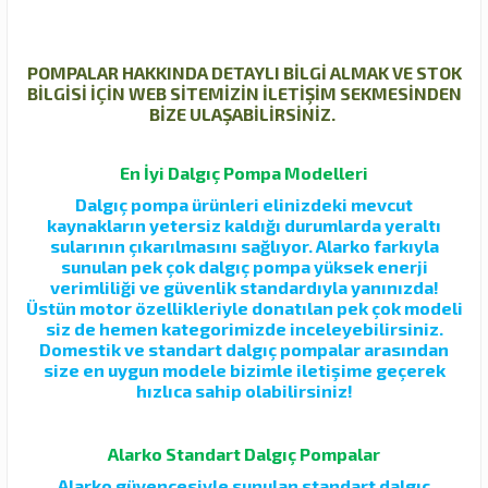
POMPALAR HAKKINDA DETAYLI BİLGİ ALMAK VE STOK
BİLGİSİ İÇİN WEB SİTEMİZİN İLETİŞİM SEKMESİNDEN
BİZE ULAŞABİLİRSİNİZ.
En İyi Dalgıç Pompa Modelleri
Dalgıç pompa ürünleri elinizdeki mevcut
kaynakların yetersiz kaldığı durumlarda yeraltı
sularının çıkarılmasını sağlıyor. Alarko farkıyla
sunulan pek çok dalgıç pompa yüksek enerji
verimliliği ve güvenlik standardıyla yanınızda!
Üstün motor özellikleriyle donatılan pek çok modeli
siz de hemen kategorimizde inceleyebilirsiniz.
Domestik ve standart dalgıç pompalar arasından
size en uygun modele bizimle iletişime geçerek
hızlıca sahip olabilirsiniz!
Alarko Standart Dalgıç Pompalar
Alarko güvencesiyle sunulan standart dalgıç