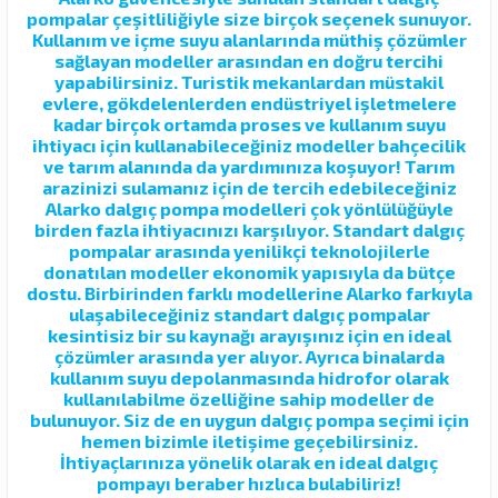
pompalar çeşitliliğiyle size birçok seçenek sunuyor.
Kullanım ve içme suyu alanlarında müthiş çözümler
sağlayan modeller arasından en doğru tercihi
yapabilirsiniz. Turistik mekanlardan müstakil
evlere, gökdelenlerden endüstriyel işletmelere
kadar birçok ortamda proses ve kullanım suyu
ihtiyacı için kullanabileceğiniz modeller bahçecilik
ve tarım alanında da yardımınıza koşuyor! Tarım
arazinizi sulamanız için de tercih edebileceğiniz
Alarko dalgıç pompa modelleri çok yönlülüğüyle
birden fazla ihtiyacınızı karşılıyor. Standart dalgıç
pompalar arasında yenilikçi teknolojilerle
donatılan modeller ekonomik yapısıyla da bütçe
dostu. Birbirinden farklı modellerine Alarko farkıyla
ulaşabileceğiniz standart dalgıç pompalar
kesintisiz bir su kaynağı arayışınız için en ideal
çözümler arasında yer alıyor. Ayrıca binalarda
kullanım suyu depolanmasında hidrofor olarak
kullanılabilme özelliğine sahip modeller de
bulunuyor. Siz de en uygun dalgıç pompa seçimi için
hemen bizimle iletişime geçebilirsiniz.
İhtiyaçlarınıza yönelik olarak en ideal dalgıç
pompayı beraber hızlıca bulabiliriz!