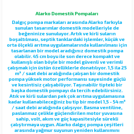
Alarko Domestik Pompaları
Dalgıç pompa markaları arasında Alarko farkıyla
sunulan tasarımlar domestik modelleriyle de
beğeninize sunuluyor. Artık ve kirli suların
boşaltılması, septik tanklardaki işlemler, küçük ve
orta ölçekli arıtma uygulamalarında kullanılması için
tasarlanan bir model aradığınız domestik pompa
olabilir. 45 cm boyu ile son derece kompakt ve
kullanışlı olan böyle bir model güvenli ve verimli
çalışmak için üstün özelliklerle donatılıyor. 1,5 ila 25
m³ / saat debi aralığında çalışan bir domestik
pompa yüksek motor performansı sayesinde güçlü
ve kesintisiz çalışabiliyor. Taşınabilir tipteki bir
başka domestik pompayı da tercih edebilirsiniz.
Atık ve kirli sulardan pek çok arıtma uygulamasına
kadar kullanabileceğiniz bu tip bir model 1,5 - 54 m³
/ saat debi aralığında çalışıyor. Basma ventiline,
paslanmaz çelikle güçlendirilen motor yuvasına
sahip, volt, akım ve güç kapasitesiyle sürekli
çalıştırmaya uygun. Alarko dalgıç pompa çeşitleri
arasında yağmur suyunun yeniden kullanımını