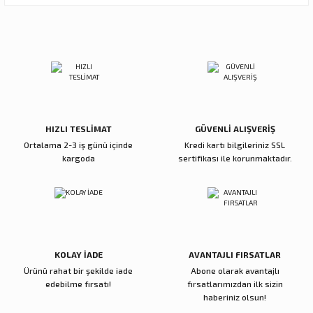
Ürün resmi kalitesiz, bozuk veya görüntülenemiyor.
Sitemize ilk yorumu siz yapın!
Ürün açıklamasında eksik bilgiler bulunuyor.
Ürün bilgilerinde hatalar bulunuyor.
Deneyimini Paylaş
Ürün fiyatı diğer sitelerden daha pahalı.
Bu ürüne benzer farklı alternatifler olmalı.
HIZLI TESLİMAT
GÜVENLİ ALIŞVERİŞ
Ortalama 2-3 iş günü içinde
Kredi kartı bilgileriniz SSL
kargoda
sertifikası ile korunmaktadır.
Gönder
KOLAY İADE
AVANTAJLI FIRSATLAR
Ürünü rahat bir şekilde iade
Abone olarak avantajlı
edebilme fırsatı!
fırsatlarımızdan ilk sizin
haberiniz olsun!