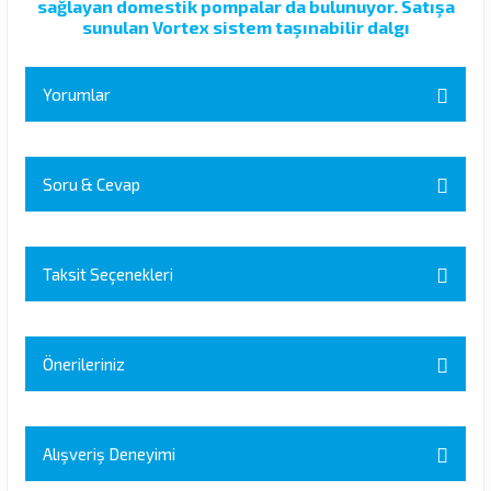
sağlayan domestik pompalar da bulunuyor. Satışa
sunulan Vortex sistem taşınabilir dalgı
Yorumlar
Soru & Cevap
Bu ürüne ilk yorumu siz yapın!
Yorum Yaz
Taksit Seçenekleri
Ürün hakkında henüz soru sorulmamış.
Soru Sor
Önerileriniz
Bu ürünün fiyat bilgisi, resim, ürün açıklamalarında ve diğer
konularda yetersiz gördüğünüz noktaları öneri formunu kullanarak
Alışveriş Deneyimi
tarafımıza iletebilirsiniz.
Görüş ve önerileriniz için teşekkür ederiz.