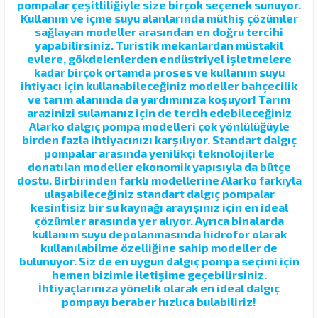
pompalar çeşitliliğiyle size birçok seçenek sunuyor.
Kullanım ve içme suyu alanlarında müthiş çözümler
sağlayan modeller arasından en doğru tercihi
yapabilirsiniz. Turistik mekanlardan müstakil
evlere, gökdelenlerden endüstriyel işletmelere
kadar birçok ortamda proses ve kullanım suyu
ihtiyacı için kullanabileceğiniz modeller bahçecilik
ve tarım alanında da yardımınıza koşuyor! Tarım
arazinizi sulamanız için de tercih edebileceğiniz
Alarko dalgıç pompa modelleri çok yönlülüğüyle
birden fazla ihtiyacınızı karşılıyor. Standart dalgıç
pompalar arasında yenilikçi teknolojilerle
donatılan modeller ekonomik yapısıyla da bütçe
dostu. Birbirinden farklı modellerine Alarko farkıyla
ulaşabileceğiniz standart dalgıç pompalar
kesintisiz bir su kaynağı arayışınız için en ideal
çözümler arasında yer alıyor. Ayrıca binalarda
kullanım suyu depolanmasında hidrofor olarak
kullanılabilme özelliğine sahip modeller de
bulunuyor. Siz de en uygun dalgıç pompa seçimi için
hemen bizimle iletişime geçebilirsiniz.
İhtiyaçlarınıza yönelik olarak en ideal dalgıç
pompayı beraber hızlıca bulabiliriz!