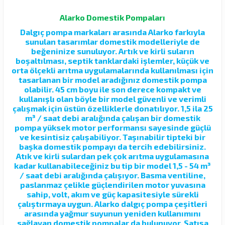
Alarko Domestik Pompaları
Dalgıç pompa markaları arasında Alarko farkıyla
sunulan tasarımlar domestik modelleriyle de
beğeninize sunuluyor. Artık ve kirli suların
boşaltılması, septik tanklardaki işlemler, küçük ve
orta ölçekli arıtma uygulamalarında kullanılması için
tasarlanan bir model aradığınız domestik pompa
olabilir. 45 cm boyu ile son derece kompakt ve
kullanışlı olan böyle bir model güvenli ve verimli
çalışmak için üstün özelliklerle donatılıyor. 1,5 ila 25
m³ / saat debi aralığında çalışan bir domestik
pompa yüksek motor performansı sayesinde güçlü
ve kesintisiz çalışabiliyor. Taşınabilir tipteki bir
başka domestik pompayı da tercih edebilirsiniz.
Atık ve kirli sulardan pek çok arıtma uygulamasına
kadar kullanabileceğiniz bu tip bir model 1,5 - 54 m³
/ saat debi aralığında çalışıyor. Basma ventiline,
paslanmaz çelikle güçlendirilen motor yuvasına
sahip, volt, akım ve güç kapasitesiyle sürekli
çalıştırmaya uygun. Alarko dalgıç pompa çeşitleri
arasında yağmur suyunun yeniden kullanımını
sağlayan domestik pompalar da bulunuyor. Satışa