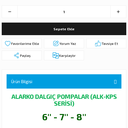
 DALGIÇ POMPA (MOTOR + POMPA)
MPA (MOTOR+POMPA)
Sepete Ekle
 DALGIÇ POMPA (MOTOR+POMPA)
Yorum Yaz
Tavsiye Et
MPA (MOTOR+POMPA)
Paylaş
Karşılaştır
DALGIÇ POMPA ( MOTOR + POMPA )
LAR
Ürün Bilgisi
KADEMELERİ
ALARKO DALGIÇ POMPALAR (ALK-KPS
SERİSİ)
6'' - 7'' - 8''