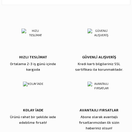
Görüş ve önerileriniz için teşekkür ederiz.
Ürün resmi kalitesiz, bozuk veya görüntülenemiyor.
Sitemize ilk yorumu siz yapın!
Ürün açıklamasında eksik bilgiler bulunuyor.
Ürün bilgilerinde hatalar bulunuyor.
Deneyimini Paylaş
Ürün fiyatı diğer sitelerden daha pahalı.
Bu ürüne benzer farklı alternatifler olmalı.
HIZLI TESLİMAT
GÜVENLİ ALIŞVERİŞ
Ortalama 2-3 iş günü içinde
Kredi kartı bilgileriniz SSL
kargoda
sertifikası ile korunmaktadır.
Gönder
KOLAY İADE
AVANTAJLI FIRSATLAR
Ürünü rahat bir şekilde iade
Abone olarak avantajlı
edebilme fırsatı!
fırsatlarımızdan ilk sizin
haberiniz olsun!