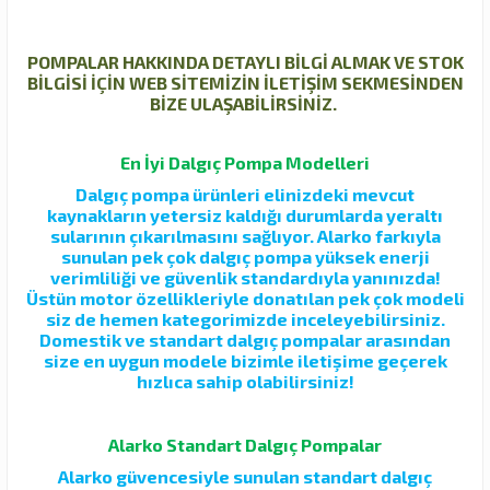
POMPALAR HAKKINDA DETAYLI BİLGİ ALMAK VE STOK
BİLGİSİ İÇİN WEB SİTEMİZİN İLETİŞİM SEKMESİNDEN
BİZE ULAŞABİLİRSİNİZ.
En İyi Dalgıç Pompa Modelleri
Dalgıç pompa ürünleri elinizdeki mevcut
kaynakların yetersiz kaldığı durumlarda yeraltı
sularının çıkarılmasını sağlıyor. Alarko farkıyla
sunulan pek çok dalgıç pompa yüksek enerji
verimliliği ve güvenlik standardıyla yanınızda!
Üstün motor özellikleriyle donatılan pek çok modeli
siz de hemen kategorimizde inceleyebilirsiniz.
Domestik ve standart dalgıç pompalar arasından
size en uygun modele bizimle iletişime geçerek
hızlıca sahip olabilirsiniz!
Alarko Standart Dalgıç Pompalar
Alarko güvencesiyle sunulan standart dalgıç