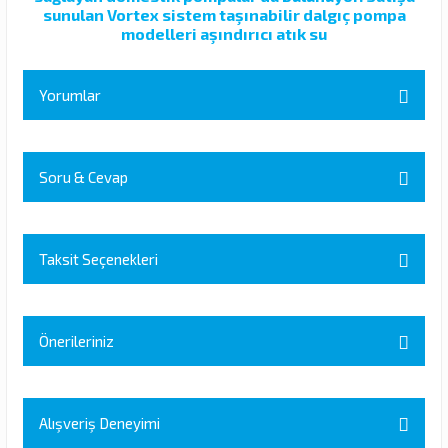
sunulan Vortex sistem taşınabilir dalgıç pompa
modelleri aşındırıcı atık su
Yorumlar
Soru & Cevap
Bu ürüne ilk yorumu siz yapın!
Yorum Yaz
Taksit Seçenekleri
Ürün hakkında henüz soru sorulmamış.
Soru Sor
Önerileriniz
Bu ürünün fiyat bilgisi, resim, ürün açıklamalarında ve diğer
konularda yetersiz gördüğünüz noktaları öneri formunu kullanarak
Alışveriş Deneyimi
tarafımıza iletebilirsiniz.