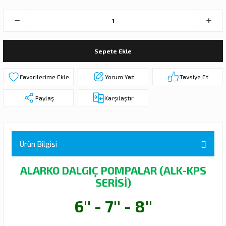
 DALGIÇ POMPA (MOTOR + POMPA)
MPA (MOTOR+POMPA)
Sepete Ekle
 DALGIÇ POMPA (MOTOR+POMPA)
Yorum Yaz
Tavsiye Et
MPA (MOTOR+POMPA)
Paylaş
Karşılaştır
DALGIÇ POMPA ( MOTOR + POMPA )
LAR
Ürün Bilgisi
KADEMELERİ
ALARKO DALGIÇ POMPALAR (ALK-KPS
SERİSİ)
6'' - 7'' - 8''