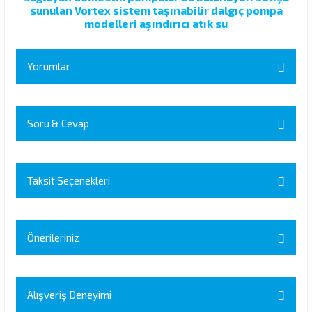
sunulan Vortex sistem taşınabilir dalgıç pompa
modelleri aşındırıcı atık su
Yorumlar
Soru & Cevap
Bu ürüne ilk yorumu siz yapın!
Yorum Yaz
Taksit Seçenekleri
Ürün hakkında henüz soru sorulmamış.
Soru Sor
Önerileriniz
Bu ürünün fiyat bilgisi, resim, ürün açıklamalarında ve diğer
konularda yetersiz gördüğünüz noktaları öneri formunu kullanarak
Alışveriş Deneyimi
tarafımıza iletebilirsiniz.