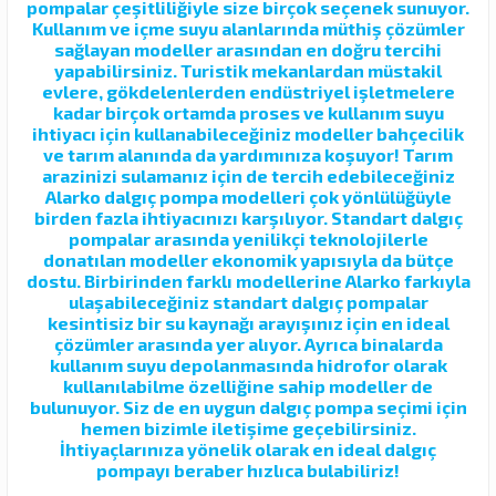
pompalar çeşitliliğiyle size birçok seçenek sunuyor.
Kullanım ve içme suyu alanlarında müthiş çözümler
sağlayan modeller arasından en doğru tercihi
yapabilirsiniz. Turistik mekanlardan müstakil
evlere, gökdelenlerden endüstriyel işletmelere
kadar birçok ortamda proses ve kullanım suyu
ihtiyacı için kullanabileceğiniz modeller bahçecilik
ve tarım alanında da yardımınıza koşuyor! Tarım
arazinizi sulamanız için de tercih edebileceğiniz
Alarko dalgıç pompa modelleri çok yönlülüğüyle
birden fazla ihtiyacınızı karşılıyor. Standart dalgıç
pompalar arasında yenilikçi teknolojilerle
donatılan modeller ekonomik yapısıyla da bütçe
dostu. Birbirinden farklı modellerine Alarko farkıyla
ulaşabileceğiniz standart dalgıç pompalar
kesintisiz bir su kaynağı arayışınız için en ideal
çözümler arasında yer alıyor. Ayrıca binalarda
kullanım suyu depolanmasında hidrofor olarak
kullanılabilme özelliğine sahip modeller de
bulunuyor. Siz de en uygun dalgıç pompa seçimi için
hemen bizimle iletişime geçebilirsiniz.
İhtiyaçlarınıza yönelik olarak en ideal dalgıç
pompayı beraber hızlıca bulabiliriz!