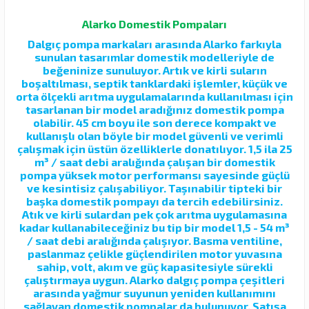
Alarko Domestik Pompaları
Dalgıç pompa markaları arasında Alarko farkıyla
sunulan tasarımlar domestik modelleriyle de
beğeninize sunuluyor. Artık ve kirli suların
boşaltılması, septik tanklardaki işlemler, küçük ve
orta ölçekli arıtma uygulamalarında kullanılması için
tasarlanan bir model aradığınız domestik pompa
olabilir. 45 cm boyu ile son derece kompakt ve
kullanışlı olan böyle bir model güvenli ve verimli
çalışmak için üstün özelliklerle donatılıyor. 1,5 ila 25
m³ / saat debi aralığında çalışan bir domestik
pompa yüksek motor performansı sayesinde güçlü
ve kesintisiz çalışabiliyor. Taşınabilir tipteki bir
başka domestik pompayı da tercih edebilirsiniz.
Atık ve kirli sulardan pek çok arıtma uygulamasına
kadar kullanabileceğiniz bu tip bir model 1,5 - 54 m³
/ saat debi aralığında çalışıyor. Basma ventiline,
paslanmaz çelikle güçlendirilen motor yuvasına
sahip, volt, akım ve güç kapasitesiyle sürekli
çalıştırmaya uygun. Alarko dalgıç pompa çeşitleri
arasında yağmur suyunun yeniden kullanımını
sağlayan domestik pompalar da bulunuyor. Satışa