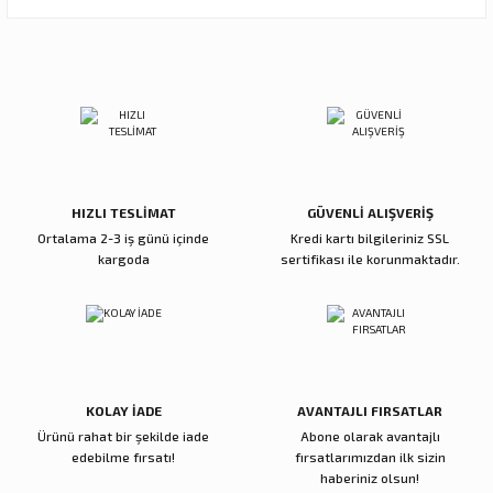
Görüş ve önerileriniz için teşekkür ederiz.
Ürün resmi kalitesiz, bozuk veya görüntülenemiyor.
Sitemize ilk yorumu siz yapın!
Ürün açıklamasında eksik bilgiler bulunuyor.
Ürün bilgilerinde hatalar bulunuyor.
Deneyimini Paylaş
Ürün fiyatı diğer sitelerden daha pahalı.
Bu ürüne benzer farklı alternatifler olmalı.
HIZLI TESLİMAT
GÜVENLİ ALIŞVERİŞ
Ortalama 2-3 iş günü içinde
Kredi kartı bilgileriniz SSL
kargoda
sertifikası ile korunmaktadır.
Gönder
KOLAY İADE
AVANTAJLI FIRSATLAR
Ürünü rahat bir şekilde iade
Abone olarak avantajlı
edebilme fırsatı!
fırsatlarımızdan ilk sizin
haberiniz olsun!