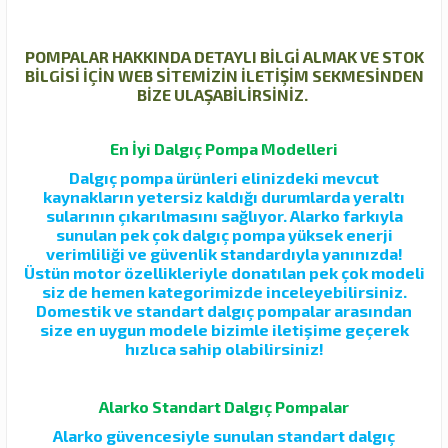
POMPALAR HAKKINDA DETAYLI BİLGİ ALMAK VE STOK
BİLGİSİ İÇİN WEB SİTEMİZİN İLETİŞİM SEKMESİNDEN
BİZE ULAŞABİLİRSİNİZ.
En İyi Dalgıç Pompa Modelleri
Dalgıç pompa ürünleri elinizdeki mevcut
kaynakların yetersiz kaldığı durumlarda yeraltı
sularının çıkarılmasını sağlıyor. Alarko farkıyla
sunulan pek çok dalgıç pompa yüksek enerji
verimliliği ve güvenlik standardıyla yanınızda!
Üstün motor özellikleriyle donatılan pek çok modeli
siz de hemen kategorimizde inceleyebilirsiniz.
Domestik ve standart dalgıç pompalar arasından
size en uygun modele bizimle iletişime geçerek
hızlıca sahip olabilirsiniz!
Alarko Standart Dalgıç Pompalar
Alarko güvencesiyle sunulan standart dalgıç