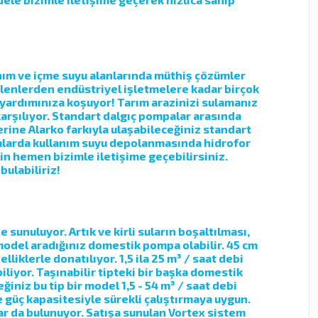
anım ve içme suyu alanlarında müthiş çözümler
elenlerden endüstriyel işletmelere kadar birçok
 yardımınıza koşuyor! Tarım arazinizi sulamanız
karşılıyor. Standart dalgıç pompalar arasında
erine Alarko farkıyla ulaşabileceğiniz standart
binalarda kullanım suyu depolanmasında hidrofor
in hemen bizimle iletişime geçebilirsiniz.
bulabiliriz!
unuluyor. Artık ve kirli suların boşaltılması,
 model aradığınız domestik pompa olabilir. 45 cm
liklerle donatılıyor. 1,5 ila 25 m³ / saat debi
liyor. Taşınabilir tipteki bir başka domestik
iniz bu tip bir model 1,5 - 54 m³ / saat debi
e güç kapasitesiyle sürekli çalıştırmaya uygun.
r da bulunuyor. Satışa sunulan Vortex sistem