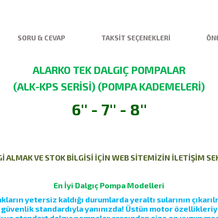
SORU & CEVAP
TAKSIT SEÇENEKLERI
ÖNE
ALARKO TEK DALGIÇ POMPALAR
(ALK-KPS SERİSİ) (POMPA KADEMELERİ)
6'' - 7'' - 8''
 ALMAK VE STOK BİLGİSİ İÇİN WEB SİTEMİZİN İLETİŞİM S
En İyi Dalgıç Pompa Modelleri
ların yetersiz kaldığı durumlarda yeraltı sularının çıkarılm
e güvenlik standardıyla yanınızda! Üstün motor özellikleri
 ve standart dalgıç pompalar arasından size en uygun mod