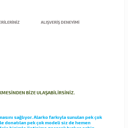
RILERINIZ
ALIŞVERIŞ DENEYIMI
EKMESİNDEN BİZE ULAŞABİLİRSİNİZ.
asını sağlıyor. Alarko farkıyla sunulan pek çok
yle donatılan pek çok modeli siz de hemen
ele bizimle iletişime geçerek hızlıca sahip