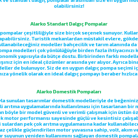
olabilirsiniz!
Alarko Standart Dalgıç Pompalar
pompalar çeşitliliğiyle size birçok seçenek sunuyor. Kull
apabilirsiniz. Turistik mekanlardan müstakil evlere, gökd
kullanabileceğiniz modeller bahçecilik ve tarım alanında da
pompa modelleri çok yönlülüğüyle birden fazla ihtiyacınızı 
onomik yapısıyla da bütçe dostu. Birbirinden farklı modell
ışınız için en ideal çözümler arasında yer alıyor. Ayrıca 
deller de bulunuyor. Siz de en uygun dalgıç pompa seçimi iç
nıza yönelik olarak en ideal dalgıç pompayı beraber hızlıca 
Alarko Domestik Pompaları
la sunulan tasarımlar domestik modelleriyle de beğeninize s
kli arıtma uygulamalarında kullanılması için tasarlanan bir
 böyle bir model güvenli ve verimli çalışmak için üstün özel
 motor performansı sayesinde güçlü ve kesintisiz çalışabi
li sulardan pek çok arıtma uygulamasına kadar kullanabileceğ
az çelikle güçlendirilen motor yuvasına sahip, volt, akım v
ur suyunun yeniden kullanımını sağlayan domestik pompala