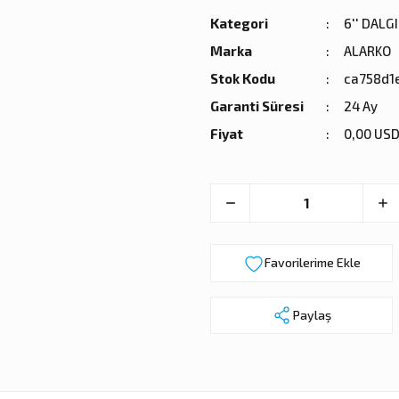
Kategori
6'' DALG
Marka
ALARKO
Stok Kodu
ca758d1
Garanti Süresi
24 Ay
Fiyat
0,00 USD
Paylaş