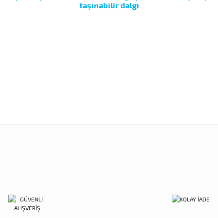
taşınabilir dalgı
Bu ürüne ilk yorumu siz yapın!
Ürün hakkında henüz soru sorulmamış.
Yorum Yaz
nularda yetersiz gördüğünüz noktaları öneri formunu kullanarak tarafımıza ilet
Soru Sor
Sitemize ilk yorumu siz yapın!
Deneyimini Paylaş