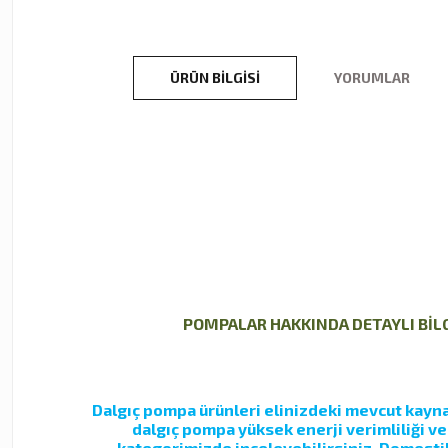
ÜRÜN BILGISI
YORUMLAR
POMPALAR HAKKINDA DETAYLI BİLGİ
Dalgıç pompa ürünleri elinizdeki mevcut kaynak
dalgıç pompa yüksek enerji verimliliği v
kategorimizde inceleyebilirsiniz. Domestik