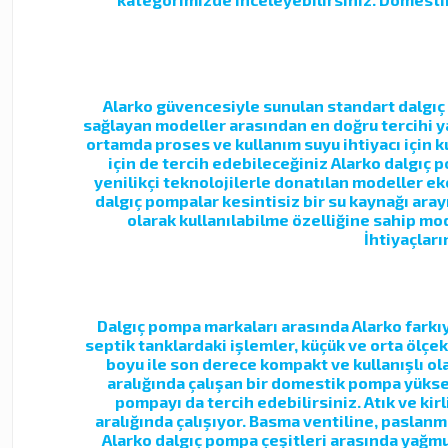
Alarko güvencesiyle sunulan standart dalgıç 
sağlayan modeller arasından en doğru tercihi y
ortamda proses ve kullanım suyu ihtiyacı için 
için de tercih edebileceğiniz Alarko dalgıç 
yenilikçi teknolojilerle donatılan modeller ek
dalgıç pompalar kesintisiz bir su kaynağı aray
olarak kullanılabilme özelliğine sahip mo
İhtiyaçları
Dalgıç pompa markaları arasında Alarko farkıy
septik tanklardaki işlemler, küçük ve orta ölçe
boyu ile son derece kompakt ve kullanışlı olan
aralığında çalışan bir domestik pompa yüksek
pompayı da tercih edebilirsiniz. Atık ve kir
aralığında çalışıyor. Basma ventiline, paslanm
Alarko dalgıç pompa çeşitleri arasında yağm