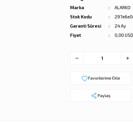
Marka
ALARKO
Stok Kodu
297e6e0
Garanti Süresi
24 Ay
Fiyat
0,00 USD
Paylaş