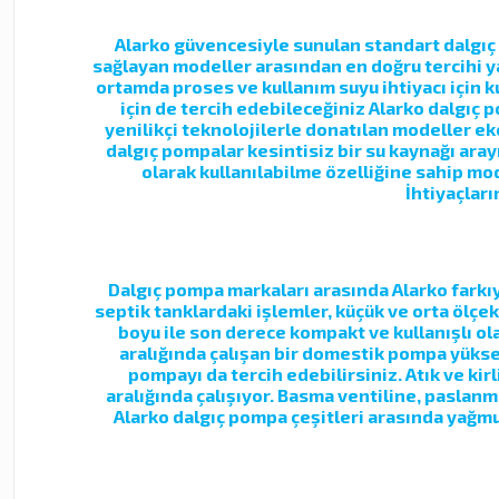
Alarko güvencesiyle sunulan standart dalgıç 
sağlayan modeller arasından en doğru tercihi y
ortamda proses ve kullanım suyu ihtiyacı için 
için de tercih edebileceğiniz Alarko dalgıç 
yenilikçi teknolojilerle donatılan modeller ek
dalgıç pompalar kesintisiz bir su kaynağı aray
olarak kullanılabilme özelliğine sahip mo
İhtiyaçları
Dalgıç pompa markaları arasında Alarko farkıy
septik tanklardaki işlemler, küçük ve orta ölçe
boyu ile son derece kompakt ve kullanışlı olan
aralığında çalışan bir domestik pompa yüksek
pompayı da tercih edebilirsiniz. Atık ve kir
aralığında çalışıyor. Basma ventiline, paslanm
Alarko dalgıç pompa çeşitleri arasında yağm