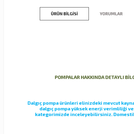
ÜRÜN BILGISI
YORUMLAR
POMPALAR HAKKINDA DETAYLI BİLGİ
Dalgıç pompa ürünleri elinizdeki mevcut kaynak
dalgıç pompa yüksek enerji verimliliği v
kategorimizde inceleyebilirsiniz. Domestik