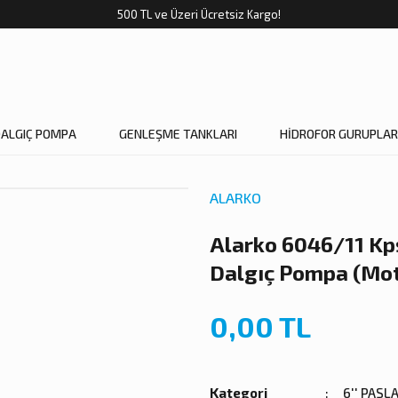
500 TL ve Üzeri Ücretsiz Kargo!
DALGIÇ POMPA
GENLEŞME TANKLARI
HİDROFOR GURUPLAR
ALARKO
Alarko 6046/11 Kp
Dalgıç Pompa (Mo
0,00 TL
Kategori
6'' PAS