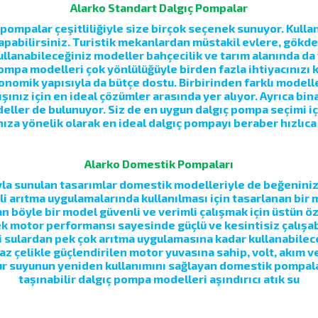
Alarko Standart Dalgıç Pompalar
pompalar çeşitliliğiyle size birçok seçenek sunuyor. Kull
apabilirsiniz. Turistik mekanlardan müstakil evlere, gökd
kullanabileceğiniz modeller bahçecilik ve tarım alanında da
pompa modelleri çok yönlülüğüyle birden fazla ihtiyacınızı 
onomik yapısıyla da bütçe dostu. Birbirinden farklı modell
ışınız için en ideal çözümler arasında yer alıyor. Ayrıca 
deller de bulunuyor. Siz de en uygun dalgıç pompa seçimi iç
nıza yönelik olarak en ideal dalgıç pompayı beraber hızlıca 
Alarko Domestik Pompaları
la sunulan tasarımlar domestik modelleriyle de beğeninize s
kli arıtma uygulamalarında kullanılması için tasarlanan bir
 böyle bir model güvenli ve verimli çalışmak için üstün özel
 motor performansı sayesinde güçlü ve kesintisiz çalışabi
li sulardan pek çok arıtma uygulamasına kadar kullanabileceğ
az çelikle güçlendirilen motor yuvasına sahip, volt, akım v
ur suyunun yeniden kullanımını sağlayan domestik pompala
taşınabilir dalgıç pompa modelleri aşındırıcı atık su