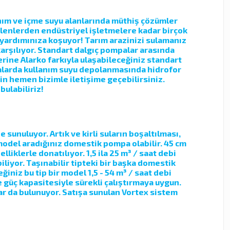
anım ve içme suyu alanlarında müthiş çözümler
elenlerden endüstriyel işletmelere kadar birçok
 yardımınıza koşuyor! Tarım arazinizi sulamanız
karşılıyor. Standart dalgıç pompalar arasında
erine Alarko farkıyla ulaşabileceğiniz standart
binalarda kullanım suyu depolanmasında hidrofor
in hemen bizimle iletişime geçebilirsiniz.
bulabiliriz!
unuluyor. Artık ve kirli suların boşaltılması,
 model aradığınız domestik pompa olabilir. 45 cm
liklerle donatılıyor. 1,5 ila 25 m³ / saat debi
liyor. Taşınabilir tipteki bir başka domestik
iniz bu tip bir model 1,5 - 54 m³ / saat debi
e güç kapasitesiyle sürekli çalıştırmaya uygun.
r da bulunuyor. Satışa sunulan Vortex sistem