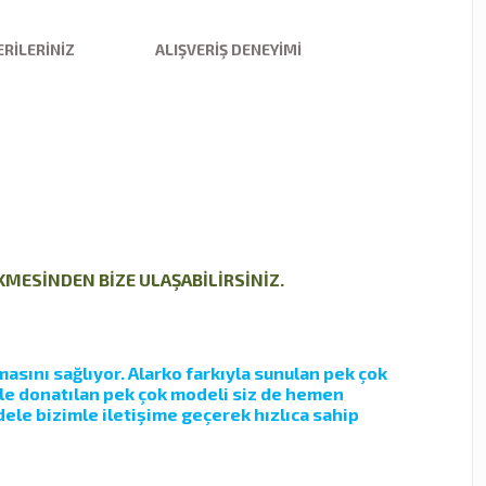
RILERINIZ
ALIŞVERIŞ DENEYIMI
EKMESİNDEN BİZE ULAŞABİLİRSİNİZ.
asını sağlıyor. Alarko farkıyla sunulan pek çok
yle donatılan pek çok modeli siz de hemen
ele bizimle iletişime geçerek hızlıca sahip