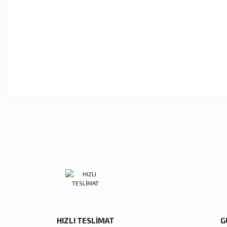
Bu ürünün fiyat bilgisi, resim, ürün açıklamalarında ve diğer ko
Görüş ve önerileriniz için teşekkür ederiz.
Ürün resmi kalitesiz, bozuk veya görüntülenemiyor.
Ürün açıklamasında eksik bilgiler bulunuyor.
Ürün bilgilerinde hatalar bulunuyor.
Ürün fiyatı diğer sitelerden daha pahalı.
Bu ürüne benzer farklı alternatifler olmalı.
HIZLI TESLİMAT
G