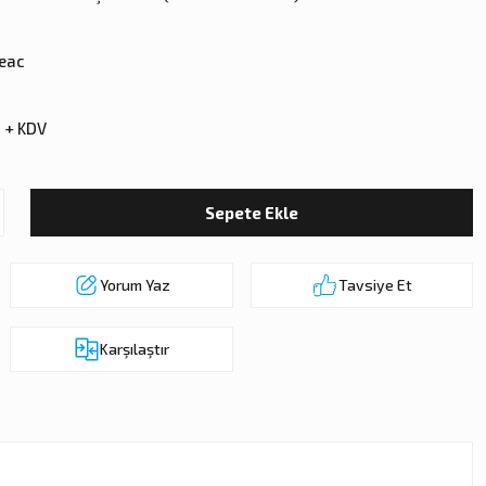
eac
 + KDV
Sepete Ekle
Yorum Yaz
Tavsiye Et
Karşılaştır