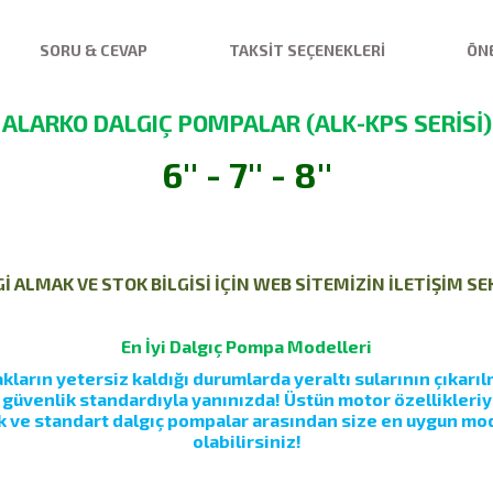
SORU & CEVAP
TAKSIT SEÇENEKLERI
ÖNE
ALARKO DALGIÇ POMPALAR (ALK-KPS SERİSİ)
6'' - 7'' - 8''
 ALMAK VE STOK BİLGİSİ İÇİN WEB SİTEMİZİN İLETİŞİM S
En İyi Dalgıç Pompa Modelleri
ların yetersiz kaldığı durumlarda yeraltı sularının çıkarılm
e güvenlik standardıyla yanınızda! Üstün motor özellikleri
 ve standart dalgıç pompalar arasından size en uygun mod
olabilirsiniz!