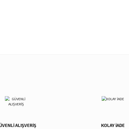
Bu ürüne ilk yorumu siz yapın!
Ürün hakkında henüz soru sorulmamış.
Yorum Yaz
nularda yetersiz gördüğünüz noktaları öneri formunu kullanarak tarafımıza ilet
Soru Sor
Sitemize ilk yorumu siz yapın!
Deneyimini Paylaş
ÜVENLİ ALIŞVERİŞ
KOLAY İADE