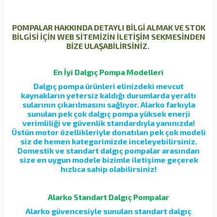
POMPALAR HAKKINDA DETAYLI BİLGİ ALMAK VE STOK
BİLGİSİ İÇİN WEB SİTEMİZİN İLETİŞİM SEKMESİNDEN
BİZE ULAŞABİLİRSİNİZ.
En İyi Dalgıç Pompa Modelleri
Dalgıç pompa ürünleri elinizdeki mevcut
kaynakların yetersiz kaldığı durumlarda yeraltı
sularının çıkarılmasını sağlıyor. Alarko farkıyla
sunulan pek çok dalgıç pompa yüksek enerji
verimliliği ve güvenlik standardıyla yanınızda!
Üstün motor özellikleriyle donatılan pek çok modeli
siz de hemen kategorimizde inceleyebilirsiniz.
Domestik ve standart dalgıç pompalar arasından
size en uygun modele bizimle iletişime geçerek
hızlıca sahip olabilirsiniz!
Alarko Standart Dalgıç Pompalar
Alarko güvencesiyle sunulan standart dalgıç