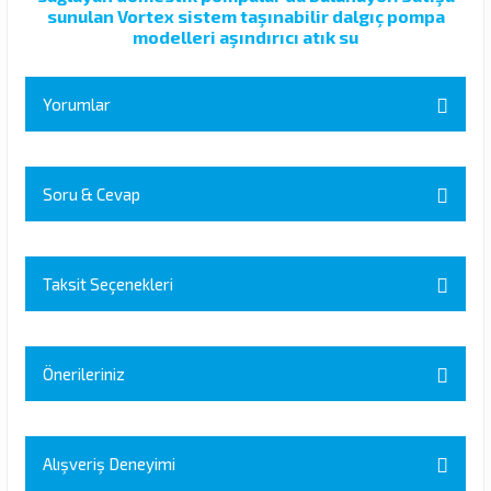
sunulan Vortex sistem taşınabilir dalgıç pompa
modelleri aşındırıcı atık su
Yorumlar
Soru & Cevap
Bu ürüne ilk yorumu siz yapın!
Yorum Yaz
Taksit Seçenekleri
Ürün hakkında henüz soru sorulmamış.
Soru Sor
Önerileriniz
Bu ürünün fiyat bilgisi, resim, ürün açıklamalarında ve diğer
konularda yetersiz gördüğünüz noktaları öneri formunu kullanarak
Alışveriş Deneyimi
tarafımıza iletebilirsiniz.