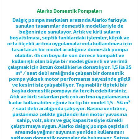
Alarko Domestik Pompaları
Dalgıç pompa markaları arasında Alarko farkıyla
sunulan tasarımlar domestik modelleriyle de
beğeninize sunuluyor. Artık ve kirli suların
boşaltılması, septik tanklardaki işlemler, küçük ve
orta ölçekli arıtma uygulamalarında kullanılması için
tasarlanan bir model aradığınız domestik pompa
olabilir. 45 cm boyu ile son derece kompakt ve
kullanışlı olan böyle bir model güvenli ve verimli
çalışmak için üstün özelliklerle donatılıyor. 1,5 ila 25
m³ / saat debi aralığında çalışan bir domestik
pompa yüksek motor performansı sayesinde güçlü
ve kesintisiz çalışabiliyor. Taşınabilir tipteki bir
başka domestik pompayı da tercih edebilirsiniz.
Atık ve kirli sulardan pek çok arıtma uygulamasına
kadar kullanabileceğiniz bu tip bir model 1,5 - 54 m³
/ saat debi aralığında çalışıyor. Basma ventiline,
paslanmaz çelikle güçlendirilen motor yuvasına
sahip, volt, akım ve güç kapasitesiyle sürekli
çalıştırmaya uygun. Alarko dalgıç pompa çeşitleri
arasında yağmur suyunun yeniden kullanımını
sağlayan domestik pompalar da bulunuyor. Satışa