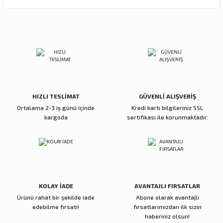
Görüş ve önerileriniz için teşekkür ederiz.
Ürün resmi kalitesiz, bozuk veya görüntülenemiyor.
Sitemize ilk yorumu siz yapın!
Ürün açıklamasında eksik bilgiler bulunuyor.
Ürün bilgilerinde hatalar bulunuyor.
Deneyimini Paylaş
Ürün fiyatı diğer sitelerden daha pahalı.
Bu ürüne benzer farklı alternatifler olmalı.
HIZLI TESLİMAT
GÜVENLİ ALIŞVERİŞ
Ortalama 2-3 iş günü içinde
Kredi kartı bilgileriniz SSL
kargoda
sertifikası ile korunmaktadır.
Gönder
KOLAY İADE
AVANTAJLI FIRSATLAR
Ürünü rahat bir şekilde iade
Abone olarak avantajlı
edebilme fırsatı!
fırsatlarımızdan ilk sizin
haberiniz olsun!