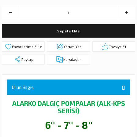
 DALGIÇ POMPA (MOTOR + POMPA)
MPA (MOTOR+POMPA)
Sepete Ekle
 DALGIÇ POMPA (MOTOR+POMPA)
Yorum Yaz
Tavsiye Et
MPA (MOTOR+POMPA)
Paylaş
Karşılaştır
DALGIÇ POMPA ( MOTOR + POMPA )
LAR
Ürün Bilgisi
KADEMELERİ
ALARKO DALGIÇ POMPALAR (ALK-KPS
SERİSİ)
6'' - 7'' - 8''