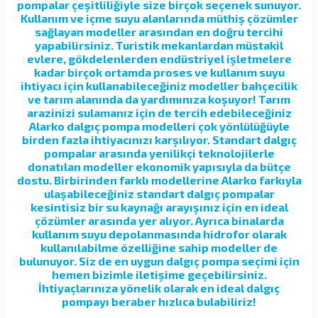
pompalar çeşitliliğiyle size birçok seçenek sunuyor.
Kullanım ve içme suyu alanlarında müthiş çözümler
sağlayan modeller arasından en doğru tercihi
yapabilirsiniz. Turistik mekanlardan müstakil
evlere, gökdelenlerden endüstriyel işletmelere
kadar birçok ortamda proses ve kullanım suyu
ihtiyacı için kullanabileceğiniz modeller bahçecilik
ve tarım alanında da yardımınıza koşuyor! Tarım
arazinizi sulamanız için de tercih edebileceğiniz
Alarko dalgıç pompa modelleri çok yönlülüğüyle
birden fazla ihtiyacınızı karşılıyor. Standart dalgıç
pompalar arasında yenilikçi teknolojilerle
donatılan modeller ekonomik yapısıyla da bütçe
dostu. Birbirinden farklı modellerine Alarko farkıyla
ulaşabileceğiniz standart dalgıç pompalar
kesintisiz bir su kaynağı arayışınız için en ideal
çözümler arasında yer alıyor. Ayrıca binalarda
kullanım suyu depolanmasında hidrofor olarak
kullanılabilme özelliğine sahip modeller de
bulunuyor. Siz de en uygun dalgıç pompa seçimi için
hemen bizimle iletişime geçebilirsiniz.
İhtiyaçlarınıza yönelik olarak en ideal dalgıç
pompayı beraber hızlıca bulabiliriz!