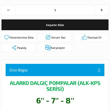
 DALGIÇ POMPA (MOTOR + POMPA)
MPA (MOTOR+POMPA)
Sepete Ekle
 DALGIÇ POMPA (MOTOR+POMPA)
Yorum Yaz
Tavsiye Et
MPA (MOTOR+POMPA)
Paylaş
Karşılaştır
DALGIÇ POMPA ( MOTOR + POMPA )
LAR
Ürün Bilgisi
KADEMELERİ
ALARKO DALGIÇ POMPALAR (ALK-KPS
SERİSİ)
6'' - 7'' - 8''