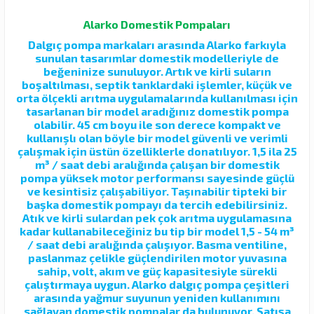
Alarko Domestik Pompaları
Dalgıç pompa markaları arasında Alarko farkıyla
sunulan tasarımlar domestik modelleriyle de
beğeninize sunuluyor. Artık ve kirli suların
boşaltılması, septik tanklardaki işlemler, küçük ve
orta ölçekli arıtma uygulamalarında kullanılması için
tasarlanan bir model aradığınız domestik pompa
olabilir. 45 cm boyu ile son derece kompakt ve
kullanışlı olan böyle bir model güvenli ve verimli
çalışmak için üstün özelliklerle donatılıyor. 1,5 ila 25
m³ / saat debi aralığında çalışan bir domestik
pompa yüksek motor performansı sayesinde güçlü
ve kesintisiz çalışabiliyor. Taşınabilir tipteki bir
başka domestik pompayı da tercih edebilirsiniz.
Atık ve kirli sulardan pek çok arıtma uygulamasına
kadar kullanabileceğiniz bu tip bir model 1,5 - 54 m³
/ saat debi aralığında çalışıyor. Basma ventiline,
paslanmaz çelikle güçlendirilen motor yuvasına
sahip, volt, akım ve güç kapasitesiyle sürekli
çalıştırmaya uygun. Alarko dalgıç pompa çeşitleri
arasında yağmur suyunun yeniden kullanımını
sağlayan domestik pompalar da bulunuyor. Satışa