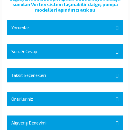
sunulan Vortex sistem taşınabilir dalgıç pompa
modelleri aşındırıcı atık su
Yorumlar
Soru & Cevap
Bu ürüne ilk yorumu siz yapın!
Yorum Yaz
Taksit Seçenekleri
Ürün hakkında henüz soru sorulmamış.
Soru Sor
Önerileriniz
Bu ürünün fiyat bilgisi, resim, ürün açıklamalarında ve diğer
konularda yetersiz gördüğünüz noktaları öneri formunu kullanarak
Alışveriş Deneyimi
tarafımıza iletebilirsiniz.