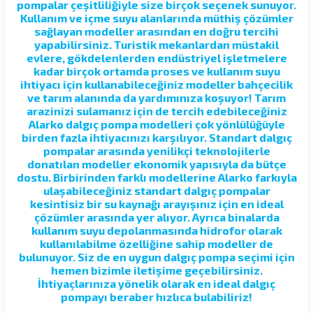
pompalar çeşitliliğiyle size birçok seçenek sunuyor.
Kullanım ve içme suyu alanlarında müthiş çözümler
sağlayan modeller arasından en doğru tercihi
yapabilirsiniz. Turistik mekanlardan müstakil
evlere, gökdelenlerden endüstriyel işletmelere
kadar birçok ortamda proses ve kullanım suyu
ihtiyacı için kullanabileceğiniz modeller bahçecilik
ve tarım alanında da yardımınıza koşuyor! Tarım
arazinizi sulamanız için de tercih edebileceğiniz
Alarko dalgıç pompa modelleri çok yönlülüğüyle
birden fazla ihtiyacınızı karşılıyor. Standart dalgıç
pompalar arasında yenilikçi teknolojilerle
donatılan modeller ekonomik yapısıyla da bütçe
dostu. Birbirinden farklı modellerine Alarko farkıyla
ulaşabileceğiniz standart dalgıç pompalar
kesintisiz bir su kaynağı arayışınız için en ideal
çözümler arasında yer alıyor. Ayrıca binalarda
kullanım suyu depolanmasında hidrofor olarak
kullanılabilme özelliğine sahip modeller de
bulunuyor. Siz de en uygun dalgıç pompa seçimi için
hemen bizimle iletişime geçebilirsiniz.
İhtiyaçlarınıza yönelik olarak en ideal dalgıç
pompayı beraber hızlıca bulabiliriz!