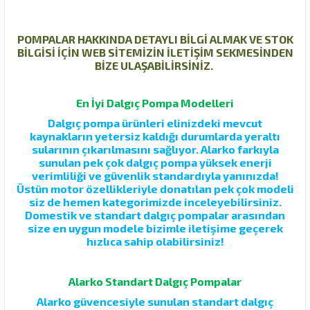
POMPALAR HAKKINDA DETAYLI BİLGİ ALMAK VE STOK
BİLGİSİ İÇİN WEB SİTEMİZİN İLETİŞİM SEKMESİNDEN
BİZE ULAŞABİLİRSİNİZ.
En İyi Dalgıç Pompa Modelleri
Dalgıç pompa ürünleri elinizdeki mevcut
kaynakların yetersiz kaldığı durumlarda yeraltı
sularının çıkarılmasını sağlıyor. Alarko farkıyla
sunulan pek çok dalgıç pompa yüksek enerji
verimliliği ve güvenlik standardıyla yanınızda!
Üstün motor özellikleriyle donatılan pek çok modeli
siz de hemen kategorimizde inceleyebilirsiniz.
Domestik ve standart dalgıç pompalar arasından
size en uygun modele bizimle iletişime geçerek
hızlıca sahip olabilirsiniz!
Alarko Standart Dalgıç Pompalar
Alarko güvencesiyle sunulan standart dalgıç