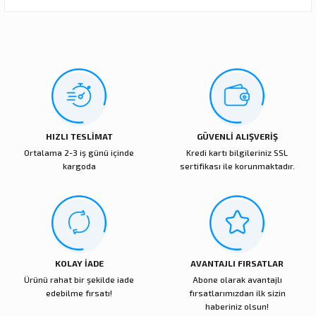
Görüş ve önerileriniz için teşekkür ederiz.
Ürün resmi kalitesiz, bozuk veya görüntülenemiyor.
Sitemize ilk yorumu siz yapın!
Ürün açıklamasında eksik bilgiler bulunuyor.
Ürün bilgilerinde hatalar bulunuyor.
Deneyimini Paylaş
Ürün fiyatı diğer sitelerden daha pahalı.
Bu ürüne benzer farklı alternatifler olmalı.
HIZLI TESLİMAT
GÜVENLİ ALIŞVERİŞ
Ortalama 2-3 iş günü içinde
Kredi kartı bilgileriniz SSL
kargoda
sertifikası ile korunmaktadır.
Gönder
KOLAY İADE
AVANTAJLI FIRSATLAR
Ürünü rahat bir şekilde iade
Abone olarak avantajlı
edebilme fırsatı!
fırsatlarımızdan ilk sizin
haberiniz olsun!