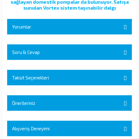
sağlayan domestik pompalar da bulunuyor. Satışa
sunulan Vortex sistem taşınabilir dalgı
Yorumlar
Soru & Cevap
Bu ürüne ilk yorumu siz yapın!
Yorum Yaz
Taksit Seçenekleri
Ürün hakkında henüz soru sorulmamış.
Soru Sor
Önerileriniz
Bu ürünün fiyat bilgisi, resim, ürün açıklamalarında ve diğer
konularda yetersiz gördüğünüz noktaları öneri formunu kullanarak
Alışveriş Deneyimi
tarafımıza iletebilirsiniz.
Görüş ve önerileriniz için teşekkür ederiz.