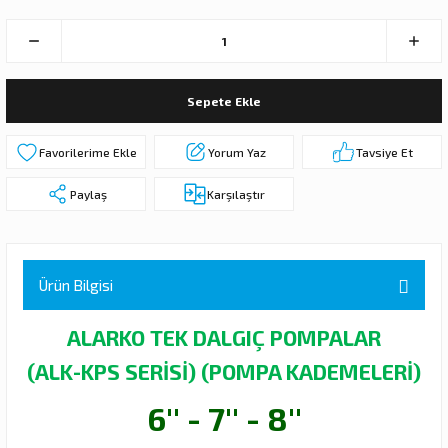
 DALGIÇ POMPA (MOTOR + POMPA)
MPA (MOTOR+POMPA)
Sepete Ekle
 DALGIÇ POMPA (MOTOR+POMPA)
Yorum Yaz
Tavsiye Et
MPA (MOTOR+POMPA)
Paylaş
Karşılaştır
DALGIÇ POMPA ( MOTOR + POMPA )
LAR
Ürün Bilgisi
KADEMELERİ
ALARKO TEK DALGIÇ POMPALAR
(ALK-KPS SERİSİ) (POMPA KADEMELERİ)
6'' - 7'' - 8''