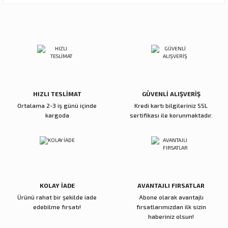
Ürün resmi kalitesiz, bozuk veya görüntülenemiyor.
Sitemize ilk yorumu siz yapın!
Ürün açıklamasında eksik bilgiler bulunuyor.
Ürün bilgilerinde hatalar bulunuyor.
Deneyimini Paylaş
Ürün fiyatı diğer sitelerden daha pahalı.
Bu ürüne benzer farklı alternatifler olmalı.
HIZLI TESLİMAT
GÜVENLİ ALIŞVERİŞ
Ortalama 2-3 iş günü içinde
Kredi kartı bilgileriniz SSL
kargoda
sertifikası ile korunmaktadır.
Gönder
KOLAY İADE
AVANTAJLI FIRSATLAR
Ürünü rahat bir şekilde iade
Abone olarak avantajlı
edebilme fırsatı!
fırsatlarımızdan ilk sizin
haberiniz olsun!