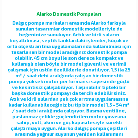
Alarko Domestik Pompaları
Dalgıç pompa markaları arasında Alarko farkıyla
sunulan tasarımlar domestik modelleriyle de
beğeninize sunuluyor. Artık ve kirli suların
boşaltılması, septik tanklardaki işlemler, küçük ve
orta ölçekli arıtma uygulamalarında kullanılması için
tasarlanan bir model aradığınız domestik pompa
olabilir. 45 cm boyu ile son derece kompakt ve
kullanışlı olan böyle bir model güvenli ve verimli
çalışmak için üstün özelliklerle donatılıyor. 1,5 ila 25
m³ / saat debi aralığında çalışan bir domestik
pompa yüksek motor performansı sayesinde güçlü
ve kesintisiz çalışabiliyor. Taşınabilir tipteki bir
başka domestik pompayı da tercih edebilirsiniz.
Atık ve kirli sulardan pek çok arıtma uygulamasına
kadar kullanabileceğiniz bu tip bir model 1,5 - 54 m³
/ saat debi aralığında çalışıyor. Basma ventiline,
paslanmaz çelikle güçlendirilen motor yuvasına
sahip, volt, akım ve güç kapasitesiyle sürekli
çalıştırmaya uygun. Alarko dalgıç pompa çeşitleri
arasında yağmur suyunun yeniden kullanımını