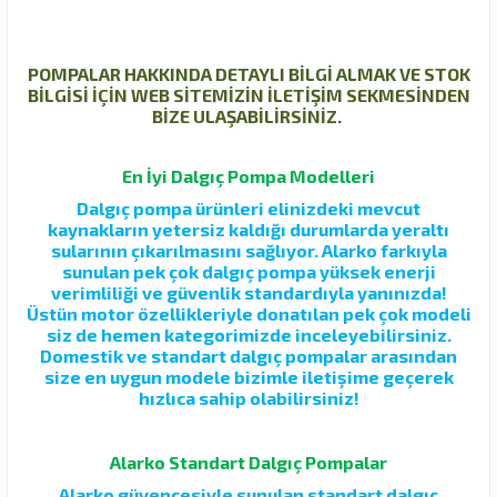
POMPALAR HAKKINDA DETAYLI BİLGİ ALMAK VE STOK
BİLGİSİ İÇİN WEB SİTEMİZİN İLETİŞİM SEKMESİNDEN
BİZE ULAŞABİLİRSİNİZ.
En İyi Dalgıç Pompa Modelleri
Dalgıç pompa ürünleri elinizdeki mevcut
kaynakların yetersiz kaldığı durumlarda yeraltı
sularının çıkarılmasını sağlıyor. Alarko farkıyla
sunulan pek çok dalgıç pompa yüksek enerji
verimliliği ve güvenlik standardıyla yanınızda!
Üstün motor özellikleriyle donatılan pek çok modeli
siz de hemen kategorimizde inceleyebilirsiniz.
Domestik ve standart dalgıç pompalar arasından
size en uygun modele bizimle iletişime geçerek
hızlıca sahip olabilirsiniz!
Alarko Standart Dalgıç Pompalar
Alarko güvencesiyle sunulan standart dalgıç