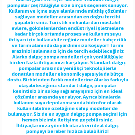
pompalar çeşitliliğiyle size birçok seçenek sunuyor.
Kullanım ve içme suyu alanlarında müthiş çözümler
sağlayan modeller arasından en doğru tercihi
yapabilirsiniz. Turistik mekanlardan müstakil
evlere, gökdelenlerden endüstriyel işletmelere
kadar birçok ortamda proses ve kullanım suyu
ihtiyacı için kullanabileceğiniz modeller bahçecilik
ve tarım alanında da yardımınıza koşuyor! Tarım
arazinizi sulamanız için de tercih edebileceğiniz
Alarko dalgıç pompa modelleri çok yönlülüğüyle
birden fazla ihtiyacınızı karşılıyor. Standart dalgıç
pompalar arasında yenilikçi teknolojilerle
donatılan modeller ekonomik yapısıyla da bütçe
dostu. Birbirinden farklı modellerine Alarko farkıyla
ulaşabileceğiniz standart dalgıç pompalar
kesintisiz bir su kaynağı arayışınız için en ideal
çözümler arasında yer alıyor. Ayrıca binalarda
kullanım suyu depolanmasında hidrofor olarak
kullanılabilme özelliğine sahip modeller de
bulunuyor. Siz de en uygun dalgıç pompa seçimi için
hemen bizimle iletişime geçebilirsiniz.
İhtiyaçlarınıza yönelik olarak en ideal dalgıç
pompayı beraber hızlıca bulabiliriz!