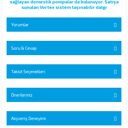
sağlayan domestik pompalar da bulunuyor. Satışa
sunulan Vortex sistem taşınabilir dalgı
Yorumlar
Soru & Cevap
Bu ürüne ilk yorumu siz yapın!
Yorum Yaz
Taksit Seçenekleri
Ürün hakkında henüz soru sorulmamış.
Soru Sor
Önerileriniz
Bu ürünün fiyat bilgisi, resim, ürün açıklamalarında ve diğer
konularda yetersiz gördüğünüz noktaları öneri formunu kullanarak
Alışveriş Deneyimi
tarafımıza iletebilirsiniz.
Görüş ve önerileriniz için teşekkür ederiz.