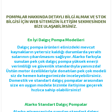
POMPALAR HAKKINDA DETAYLI BİLGİ ALMAK VE STOK
BİLGİSİ İÇİN WEB SİTEMİZİN İLETİŞİM SEKMESİNDEN
BİZE ULAŞABİLİRSİNİZ.
En İyi Dalgıç Pompa Modelleri
Dalgıç pompa ürünleri elinizdeki mevcut
kaynakların yetersiz kaldığı durumlarda yeraltı
sularının çıkarılmasını sağlıyor. Alarko farkıyla
sunulan pek çok dalgıç pompa yüksek enerji
verimliliği ve güvenlik standardıyla yanınızda!
Üstün motor özellikleriyle donatılan pek çok modeli
siz de hemen kategorimizde inceleyebilirsiniz.
Domestik ve standart dalgıç pompalar arasından
size en uygun modele bizimle iletişime geçerek
hızlıca sahip olabilirsiniz!
Alarko Standart Dalgıç Pompalar
Alarko güvencesiyle sunulan standart dalgıç