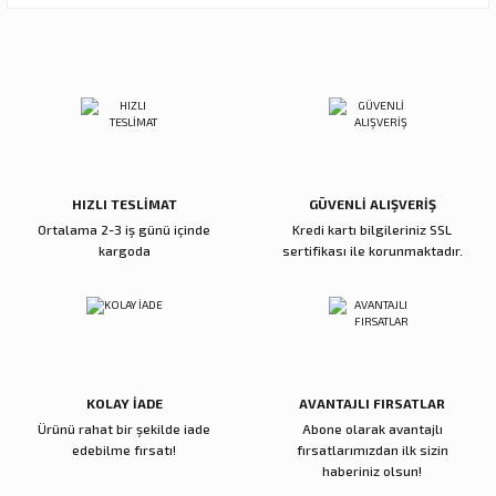
Ürün resmi kalitesiz, bozuk veya görüntülenemiyor.
Sitemize ilk yorumu siz yapın!
Ürün açıklamasında eksik bilgiler bulunuyor.
Ürün bilgilerinde hatalar bulunuyor.
Deneyimini Paylaş
Ürün fiyatı diğer sitelerden daha pahalı.
Bu ürüne benzer farklı alternatifler olmalı.
HIZLI TESLİMAT
GÜVENLİ ALIŞVERİŞ
Ortalama 2-3 iş günü içinde
Kredi kartı bilgileriniz SSL
kargoda
sertifikası ile korunmaktadır.
Gönder
KOLAY İADE
AVANTAJLI FIRSATLAR
Ürünü rahat bir şekilde iade
Abone olarak avantajlı
edebilme fırsatı!
fırsatlarımızdan ilk sizin
haberiniz olsun!