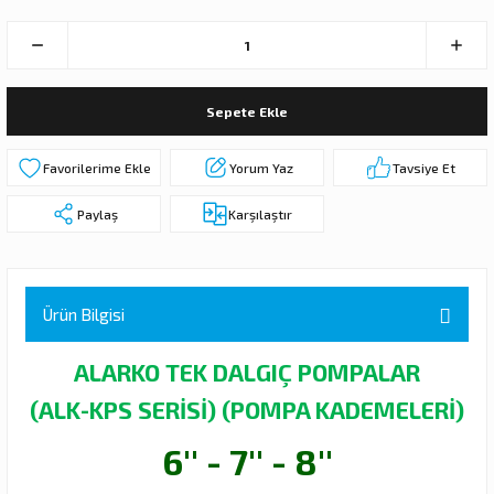
 DALGIÇ POMPA (MOTOR + POMPA)
MPA (MOTOR+POMPA)
Sepete Ekle
 DALGIÇ POMPA (MOTOR+POMPA)
Yorum Yaz
Tavsiye Et
MPA (MOTOR+POMPA)
Paylaş
Karşılaştır
DALGIÇ POMPA ( MOTOR + POMPA )
LAR
Ürün Bilgisi
KADEMELERİ
ALARKO TEK DALGIÇ POMPALAR
(ALK-KPS SERİSİ) (POMPA KADEMELERİ)
6'' - 7'' - 8''