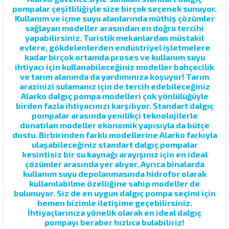
pompalar çeşitliliğiyle size birçok seçenek sunuyor.
Kullanım ve içme suyu alanlarında müthiş çözümler
sağlayan modeller arasından en doğru tercihi
yapabilirsiniz. Turistik mekanlardan müstakil
evlere, gökdelenlerden endüstriyel işletmelere
kadar birçok ortamda proses ve kullanım suyu
ihtiyacı için kullanabileceğiniz modeller bahçecilik
ve tarım alanında da yardımınıza koşuyor! Tarım
arazinizi sulamanız için de tercih edebileceğiniz
Alarko dalgıç pompa modelleri çok yönlülüğüyle
birden fazla ihtiyacınızı karşılıyor. Standart dalgıç
pompalar arasında yenilikçi teknolojilerle
donatılan modeller ekonomik yapısıyla da bütçe
dostu. Birbirinden farklı modellerine Alarko farkıyla
ulaşabileceğiniz standart dalgıç pompalar
kesintisiz bir su kaynağı arayışınız için en ideal
çözümler arasında yer alıyor. Ayrıca binalarda
kullanım suyu depolanmasında hidrofor olarak
kullanılabilme özelliğine sahip modeller de
bulunuyor. Siz de en uygun dalgıç pompa seçimi için
hemen bizimle iletişime geçebilirsiniz.
İhtiyaçlarınıza yönelik olarak en ideal dalgıç
pompayı beraber hızlıca bulabiliriz!