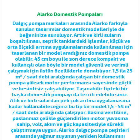
Alarko Domestik Pompaları
Dalgıç pompa markaları arasında Alarko farkıyla
sunulan tasarımlar domestik modelleriyle de
beğeninize sunuluyor. Artık ve kirli suların
boşaltılması, septik tanklardaki işlemler, küçük ve
orta ölçekli arıtma uygulamalarında kullanılması için
tasarlanan bir model aradığınız domestik pompa
olabilir. 45 cm boyu ile son derece kompakt ve
kullanışlı olan böyle bir model güvenli ve verimli
çalışmak için üstün özelliklerle donatılıyor. 1,5 ila 25
m³ / saat debi aralığında çalışan bir domestik
pompa yüksek motor performansı sayesinde güçlü
ve kesintisiz çalışabiliyor. Taşınabilir tipteki bir
başka domestik pompayı da tercih edebilirsiniz.
Atık ve kirli sulardan pek çok arıtma uygulamasına
kadar kullanabileceğiniz bu tip bir model 1,5 - 54 m³
/ saat debi aralığında çalışıyor. Basma ventiline,
paslanmaz çelikle güçlendirilen motor yuvasına
sahip, volt, akım ve güç kapasitesiyle sürekli
çalıştırmaya uygun. Alarko dalgıç pompa çeşitleri
arasında yağmur suyunun yeniden kullanımını