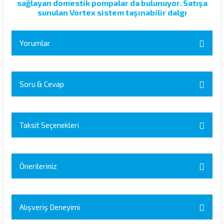
sağlayan domestik pompalar da bulunuyor. Satışa
sunulan Vortex sistem taşınabilir dalgı
Yorumlar
Soru & Cevap
Bu ürüne ilk yorumu siz yapın!
Yorum Yaz
Taksit Seçenekleri
Ürün hakkında henüz soru sorulmamış.
Soru Sor
Önerileriniz
Bu ürünün fiyat bilgisi, resim, ürün açıklamalarında ve diğer
konularda yetersiz gördüğünüz noktaları öneri formunu kullanarak
Alışveriş Deneyimi
tarafımıza iletebilirsiniz.
Görüş ve önerileriniz için teşekkür ederiz.