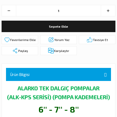
 DALGIÇ POMPA (MOTOR + POMPA)
MPA (MOTOR+POMPA)
Sepete Ekle
 DALGIÇ POMPA (MOTOR+POMPA)
Yorum Yaz
Tavsiye Et
MPA (MOTOR+POMPA)
Paylaş
Karşılaştır
DALGIÇ POMPA ( MOTOR + POMPA )
LAR
Ürün Bilgisi
KADEMELERİ
ALARKO TEK DALGIÇ POMPALAR
(ALK-KPS SERİSİ) (POMPA KADEMELERİ)
6'' - 7'' - 8''