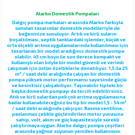
Alarko Domestik Pompaları
Dalgıç pompa markaları arasında Alarko farkıyla
sunulan tasarımlar domestik modelleriyle de
beğeninize sunuluyor. Artık ve kirli suların
boşaltılması, septik tanklardaki işlemler, küçük ve
orta ölçekli arıtma uygulamalarında kullanılması için
tasarlanan bir model aradığınız domestik pompa
olabilir. 45 cm boyu ile son derece kompakt ve
kullanışlı olan böyle bir model güvenli ve verimli
çalışmak için üstün özelliklerle donatılıyor. 1,5 ila 25
m³ / saat debi aralığında çalışan bir domestik
pompa yüksek motor performansı sayesinde güçlü
ve kesintisiz çalışabiliyor. Taşınabilir tipteki bir
başka domestik pompayı da tercih edebilirsiniz.
Atık ve kirli sulardan pek çok arıtma uygulamasına
kadar kullanabileceğiniz bu tip bir model 1,5 - 54 m³
/ saat debi aralığında çalışıyor. Basma ventiline,
paslanmaz çelikle güçlendirilen motor yuvasına
sahip, volt, akım ve güç kapasitesiyle sürekli
çalıştırmaya uygun. Alarko dalgıç pompa çeşitleri
arasında yağmur suyunun yeniden kullanımını