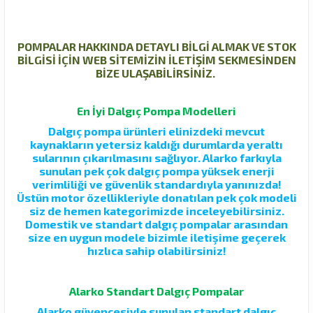
POMPALAR HAKKINDA DETAYLI BİLGİ ALMAK VE STOK
BİLGİSİ İÇİN WEB SİTEMİZİN İLETİŞİM SEKMESİNDEN
BİZE ULAŞABİLİRSİNİZ.
En İyi Dalgıç Pompa Modelleri
Dalgıç pompa ürünleri elinizdeki mevcut
kaynakların yetersiz kaldığı durumlarda yeraltı
sularının çıkarılmasını sağlıyor. Alarko farkıyla
sunulan pek çok dalgıç pompa yüksek enerji
verimliliği ve güvenlik standardıyla yanınızda!
Üstün motor özellikleriyle donatılan pek çok modeli
siz de hemen kategorimizde inceleyebilirsiniz.
Domestik ve standart dalgıç pompalar arasından
size en uygun modele bizimle iletişime geçerek
hızlıca sahip olabilirsiniz!
Alarko Standart Dalgıç Pompalar
Alarko güvencesiyle sunulan standart dalgıç