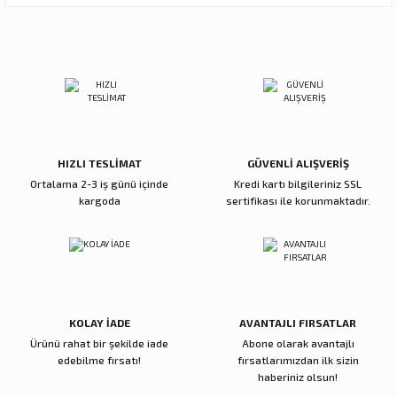
Ürün resmi kalitesiz, bozuk veya görüntülenemiyor.
Sitemize ilk yorumu siz yapın!
Ürün açıklamasında eksik bilgiler bulunuyor.
Ürün bilgilerinde hatalar bulunuyor.
Deneyimini Paylaş
Ürün fiyatı diğer sitelerden daha pahalı.
Bu ürüne benzer farklı alternatifler olmalı.
HIZLI TESLİMAT
GÜVENLİ ALIŞVERİŞ
Ortalama 2-3 iş günü içinde
Kredi kartı bilgileriniz SSL
kargoda
sertifikası ile korunmaktadır.
Gönder
KOLAY İADE
AVANTAJLI FIRSATLAR
Ürünü rahat bir şekilde iade
Abone olarak avantajlı
edebilme fırsatı!
fırsatlarımızdan ilk sizin
haberiniz olsun!