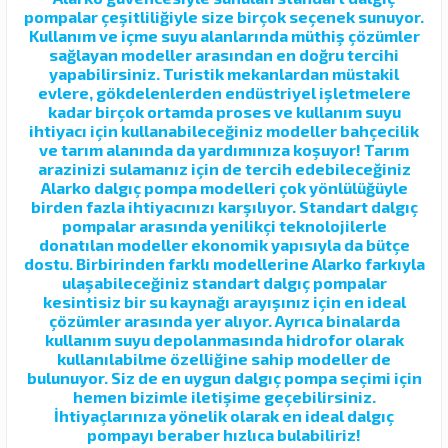
pompalar çeşitliliğiyle size birçok seçenek sunuyor.
Kullanım ve içme suyu alanlarında müthiş çözümler
sağlayan modeller arasından en doğru tercihi
yapabilirsiniz. Turistik mekanlardan müstakil
evlere, gökdelenlerden endüstriyel işletmelere
kadar birçok ortamda proses ve kullanım suyu
ihtiyacı için kullanabileceğiniz modeller bahçecilik
ve tarım alanında da yardımınıza koşuyor! Tarım
arazinizi sulamanız için de tercih edebileceğiniz
Alarko dalgıç pompa modelleri çok yönlülüğüyle
birden fazla ihtiyacınızı karşılıyor. Standart dalgıç
pompalar arasında yenilikçi teknolojilerle
donatılan modeller ekonomik yapısıyla da bütçe
dostu. Birbirinden farklı modellerine Alarko farkıyla
ulaşabileceğiniz standart dalgıç pompalar
kesintisiz bir su kaynağı arayışınız için en ideal
çözümler arasında yer alıyor. Ayrıca binalarda
kullanım suyu depolanmasında hidrofor olarak
kullanılabilme özelliğine sahip modeller de
bulunuyor. Siz de en uygun dalgıç pompa seçimi için
hemen bizimle iletişime geçebilirsiniz.
İhtiyaçlarınıza yönelik olarak en ideal dalgıç
pompayı beraber hızlıca bulabiliriz!