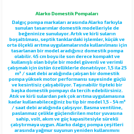
Alarko Domestik Pompaları
Dalgıç pompa markaları arasında Alarko farkıyla
sunulan tasarımlar domestik modelleriyle de
beğeninize sunuluyor. Artık ve kirli suların
boşaltılması, septik tanklardaki işlemler, küçük ve
orta ölçekli arıtma uygulamalarında kullanılması için
tasarlanan bir model aradığınız domestik pompa
olabilir. 45 cm boyu ile son derece kompakt ve
kullanışlı olan böyle bir model güvenli ve verimli
çalışmak için üstün özelliklerle donatılıyor. 1,5 ila 25
m³ / saat debi aralığında çalışan bir domestik
pompa yüksek motor performansı sayesinde güçlü
ve kesintisiz çalışabiliyor. Taşınabilir tipteki bir
başka domestik pompayı da tercih edebilirsiniz.
Atık ve kirli sulardan pek çok arıtma uygulamasına
kadar kullanabileceğiniz bu tip bir model 1,5 - 54 m³
/ saat debi aralığında çalışıyor. Basma ventiline,
paslanmaz çelikle güçlendirilen motor yuvasına
sahip, volt, akım ve güç kapasitesiyle sürekli
çalıştırmaya uygun. Alarko dalgıç pompa çeşitleri
arasında yağmur suyunun yeniden kullanımını