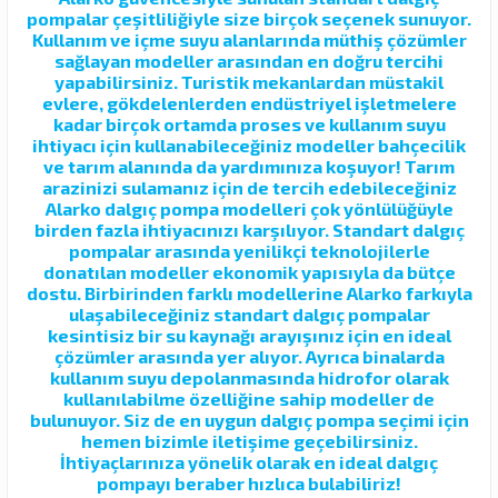
pompalar çeşitliliğiyle size birçok seçenek sunuyor.
Kullanım ve içme suyu alanlarında müthiş çözümler
sağlayan modeller arasından en doğru tercihi
yapabilirsiniz. Turistik mekanlardan müstakil
evlere, gökdelenlerden endüstriyel işletmelere
kadar birçok ortamda proses ve kullanım suyu
ihtiyacı için kullanabileceğiniz modeller bahçecilik
ve tarım alanında da yardımınıza koşuyor! Tarım
arazinizi sulamanız için de tercih edebileceğiniz
Alarko dalgıç pompa modelleri çok yönlülüğüyle
birden fazla ihtiyacınızı karşılıyor. Standart dalgıç
pompalar arasında yenilikçi teknolojilerle
donatılan modeller ekonomik yapısıyla da bütçe
dostu. Birbirinden farklı modellerine Alarko farkıyla
ulaşabileceğiniz standart dalgıç pompalar
kesintisiz bir su kaynağı arayışınız için en ideal
çözümler arasında yer alıyor. Ayrıca binalarda
kullanım suyu depolanmasında hidrofor olarak
kullanılabilme özelliğine sahip modeller de
bulunuyor. Siz de en uygun dalgıç pompa seçimi için
hemen bizimle iletişime geçebilirsiniz.
İhtiyaçlarınıza yönelik olarak en ideal dalgıç
pompayı beraber hızlıca bulabiliriz!