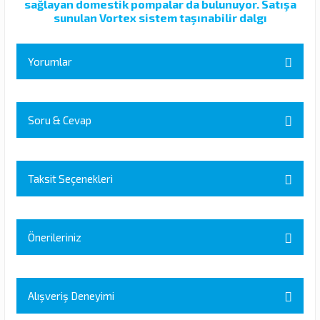
sağlayan domestik pompalar da bulunuyor. Satışa
sunulan Vortex sistem taşınabilir dalgı
Yorumlar
Soru & Cevap
Bu ürüne ilk yorumu siz yapın!
Yorum Yaz
Taksit Seçenekleri
Ürün hakkında henüz soru sorulmamış.
Soru Sor
Önerileriniz
Bu ürünün fiyat bilgisi, resim, ürün açıklamalarında ve diğer
konularda yetersiz gördüğünüz noktaları öneri formunu kullanarak
Alışveriş Deneyimi
tarafımıza iletebilirsiniz.
Görüş ve önerileriniz için teşekkür ederiz.