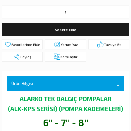
 DALGIÇ POMPA (MOTOR + POMPA)
MPA (MOTOR+POMPA)
Sepete Ekle
 DALGIÇ POMPA (MOTOR+POMPA)
Yorum Yaz
Tavsiye Et
MPA (MOTOR+POMPA)
Paylaş
Karşılaştır
DALGIÇ POMPA ( MOTOR + POMPA )
LAR
Ürün Bilgisi
KADEMELERİ
ALARKO TEK DALGIÇ POMPALAR
(ALK-KPS SERİSİ) (POMPA KADEMELERİ)
6'' - 7'' - 8''