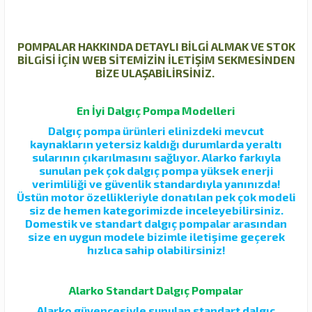
POMPALAR HAKKINDA DETAYLI BİLGİ ALMAK VE STOK
BİLGİSİ İÇİN WEB SİTEMİZİN İLETİŞİM SEKMESİNDEN
BİZE ULAŞABİLİRSİNİZ.
En İyi Dalgıç Pompa Modelleri
Dalgıç pompa ürünleri elinizdeki mevcut
kaynakların yetersiz kaldığı durumlarda yeraltı
sularının çıkarılmasını sağlıyor. Alarko farkıyla
sunulan pek çok dalgıç pompa yüksek enerji
verimliliği ve güvenlik standardıyla yanınızda!
Üstün motor özellikleriyle donatılan pek çok modeli
siz de hemen kategorimizde inceleyebilirsiniz.
Domestik ve standart dalgıç pompalar arasından
size en uygun modele bizimle iletişime geçerek
hızlıca sahip olabilirsiniz!
Alarko Standart Dalgıç Pompalar
Alarko güvencesiyle sunulan standart dalgıç