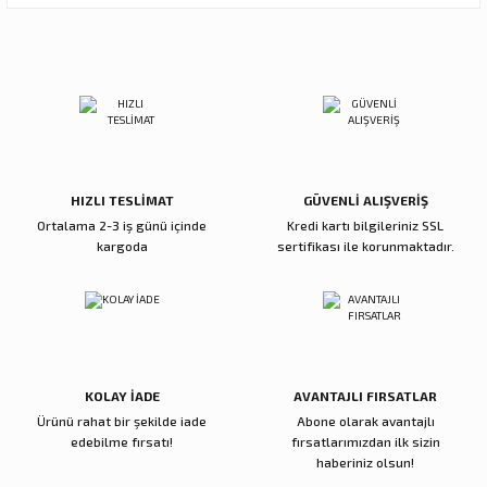
Ürün resmi kalitesiz, bozuk veya görüntülenemiyor.
Sitemize ilk yorumu siz yapın!
Ürün açıklamasında eksik bilgiler bulunuyor.
Ürün bilgilerinde hatalar bulunuyor.
Deneyimini Paylaş
Ürün fiyatı diğer sitelerden daha pahalı.
Bu ürüne benzer farklı alternatifler olmalı.
HIZLI TESLİMAT
GÜVENLİ ALIŞVERİŞ
Ortalama 2-3 iş günü içinde
Kredi kartı bilgileriniz SSL
kargoda
sertifikası ile korunmaktadır.
Gönder
KOLAY İADE
AVANTAJLI FIRSATLAR
Ürünü rahat bir şekilde iade
Abone olarak avantajlı
edebilme fırsatı!
fırsatlarımızdan ilk sizin
haberiniz olsun!